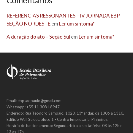
Comentários
REFERÊNCIAS RESSONANTES – IV JORNADA EBP
SEÇÃO NORDESTE
em
Ler um sintoma*
A duração do ato – Seção Sul
em
Ler um sintoma*
Email: ebpsaopaulo@gmail.com
Whatsapp: +55 11 3081.8947
Endereço: Rua Teodoro Sampaio, 1020, 13º andar, cjs 1306 a 1310,
Edifício Wall Street. bloco 1 - Centro Empresarial Pinheiros.
Horário de funcionamento: Segunda-feira a sexta-feira: 08 às 12h e
13 às 17h.