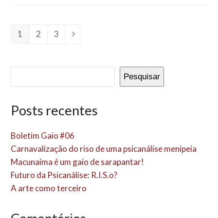
1
2
3
Page
Page
Page
Next
Pesquisar
Posts recentes
Boletim Gaio #06
Carnavalização do riso de uma psicanálise menipeia
Macunaíma é um gaio de sarapantar!
Futuro da Psicanálise: R.I.S.o?
A arte como terceiro