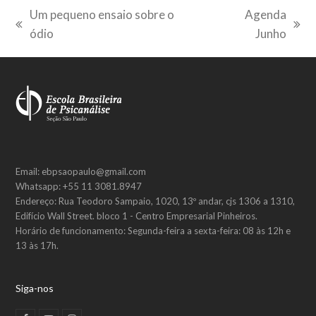
Um pequeno ensaio sobre o
Agenda
previous
next
ódio
Junho
post:
post:
Email: ebpsaopaulo@gmail.com
Whatsapp: +55 11 3081.8947
Endereço: Rua Teodoro Sampaio, 1020, 13º andar, cjs 1306 a 1310,
Edifício Wall Street. bloco 1 - Centro Empresarial Pinheiros.
Horário de funcionamento: Segunda-feira a sexta-feira: 08 às 12h e
13 às 17h.
Siga-nos