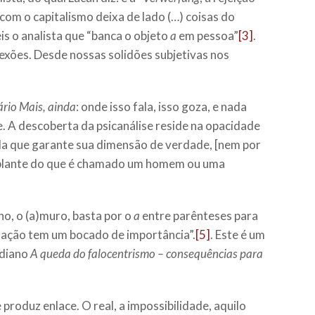
com o capitalismo deixa de lado (…) coisas do
is o analista que “banca o objeto
a
em pessoa”
[3]
.
exões. Desde nossas solidões subjetivas nos
rio Mais, ainda
: onde isso fala, isso goza, e nada
se. A descoberta da psicanálise reside na opacidade
fala que garante sua dimensão de verdade, [nem por
semblante do que é chamado um homem ou uma
ho, o (a)muro, basta por o
a
entre parênteses para
tração tem um bocado de importância”.
[5]
. Este é um
udiano
A queda do falocentrismo – consequências para
produz enlace. O real, a impossibilidade, aquilo