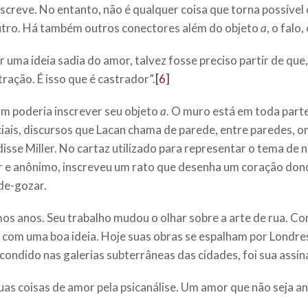
screve. No entanto, não é qualquer coisa que torna possível 
outro. Há também outros conectores além do objeto
a
, o falo
 uma ideia sadia do amor, talvez fosse preciso partir de que
ação. É isso que é castrador”.
[6]
um poderia inscrever seu objeto
a
. O muro está em toda part
ciais, discursos que Lacan chama de parede, entre paredes, o
disse Miller. No cartaz utilizado para representar o tema 
 e anônimo, inscreveu um rato que desenha um coração dond
-de-gozar.
os anos. Seu trabalho mudou o olhar sobre a arte de rua. C
com uma boa ideia. Hoje suas obras se espalham por Londres
condido nas galerias subterrâneas das cidades, foi sua assin
uas coisas de amor pela psicanálise. Um amor que não seja a