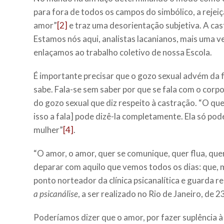
para fora de todos os campos do simbólico, a rejei
amor”
[2]
e traz uma desorientação subjetiva. A cast
Estamos nós aqui, analistas lacanianos, mais uma v
enlaçamos ao trabalho coletivo de nossa Escola.
É importante precisar que o gozo sexual advém da f
sabe. Fala-se sem saber por que se fala com o corpo
do gozo sexual que diz respeito à castração. “O qu
isso a fala] pode dizê-la completamente. Ela só p
mulher”
[4]
.
“O amor, o amor, quer se comunique, quer flua, quer
deparar com aquilo que vemos todos os dias: que, 
ponto norteador da clínica psicanalítica e guarda
a psicanálise
, a ser realizado no Rio de Janeiro, de 
Poderíamos dizer que o amor, por fazer suplência à n