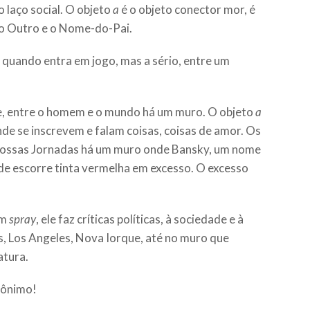
o laço social. O objeto
a
é o objeto conector mor, é
, o Outro e o Nome-do-Pai.
, quando entra em jogo, mas a sério, entre um
e, entre o homem e o mundo há um muro. O objeto
a
nde se inscrevem e falam coisas, coisas de amor. Os
de nossas Jornadas há um muro onde Bansky, um nome
e escorre tinta vermelha em excesso. O excesso
om
spray
, ele faz críticas políticas, à sociedade e à
, Los Angeles, Nova Iorque, até no muro que
atura.
nônimo!