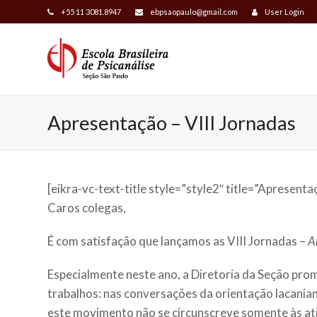
+55 11 3081.8947
ebpsaopaulo@gmail.com
User Login
Apresentação – VIII Jornadas
[eikra-vc-text-title style=”style2″ title=”Apresenta
Caros colegas,
É com satisfação que lançamos as VIII Jornadas –
A
Especialmente neste ano, a Diretoria da Seção prom
trabalhos: nas conversações da orientação lacaniana
este movimento não se circunscreve somente às ativ