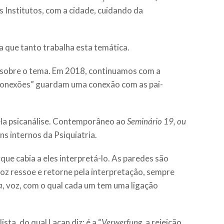
 Institutos, com a cidade, cuidando da
a que tanto trabalha esta temática.
can sobre o tema. Em 2018, continuamos com a
)conexões” guardam uma conexão com as pai-
ela psicanálise. Contemporâneo ao
Seminário 19, ou
ns internos da Psiquiatria.
que cabia a eles interpretá-lo. As paredes são
 voz ressoe e retorne pela interpretação, sempre
a
, voz, com o qual cada um tem uma ligação
a, do qual Lacan diz: é a “
Verwerfung
, a rejeição