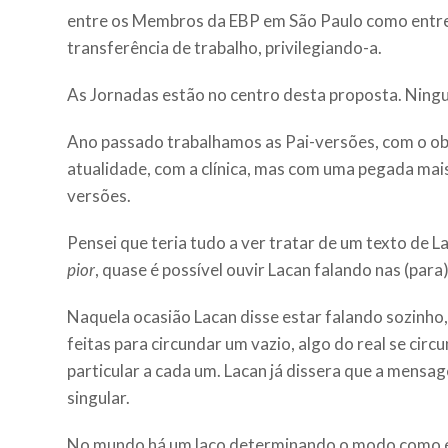
entre os Membros da EBP em São Paulo como entre t
transferência de trabalho, privilegiando-a.
As Jornadas estão no centro desta proposta. Ninguém
Ano passado trabalhamos as Pai-versões, com o obje
atualidade, com a clínica, mas com uma pegada mai
versões.
Pensei que teria tudo a ver tratar de um texto de L
pior
, quase é possível ouvir Lacan falando nas (par
Naquela ocasião Lacan disse estar falando sozinho,
feitas para circundar um vazio, algo do real se cir
particular a cada um. Lacan já dissera que a mensa
singular.
No mundo há um laço determinando o modo como é pos