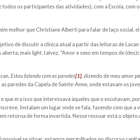
odos os participantes das atividades), com a Escola, com os
 melhor que Christiane Alberti para falar de laço social, el
tivo de discutir a clínica atual a partir das leituras de La
s aberta, mais
light
, talvez. “Amor e sexo em tempos de (des
acan,
Estou falando com as paredes
[1]
, dizendo de meu amor p
a) as paredes da Capela de Sainte-Anne, onde estavam os jove
 e que era isso que interessava àqueles que o escutavam, por
cunscreve. Instalam um lugar onde se fala, fazendo com que a
gem retorna de forma invertida. Nesse ressoar está o objeto
sível se situar; estamos mergulhados no discurso capitalist