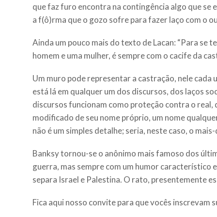
que faz furo encontra na contingência algo que se e
a f(ô)rma que o gozo sofre para fazer laço com o 
Ainda um pouco mais do texto de Lacan: “Para se ter
homem e uma mulher, é sempre com o cacife da castr
Um muro pode representar a castração, nele cada 
está lá em qualquer um dos discursos, dos laços so
discursos funcionam como proteção contra o real, 
modificado de seu nome próprio, um nome qualquer
não é um simples detalhe; seria, neste caso, o mais
Banksy tornou-se o anônimo mais famoso dos últim
guerra, mas sempre com um humor característico e 
separa Israel e Palestina. O rato, presentemente es
Fica aqui nosso convite para que vocês inscrevam s