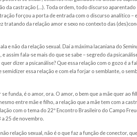
ção da castração (…). Toda ordem, todo discurso aparentado 
ração forçou a porta de entrada com o discurso analítico – e
ez tratando da relação amor e sexo no contexto das (des)con
ala e não da relação sexual. Daí a máxima lacaniana do
Seminá
, e assim fala-se mais do que se sabe – segredo da psicanáli
e quer dizer a psicanálise? Que essa relação com o gozo é a 
ode semidizer essa relação e com ela forjar o semblante, o 
 se funda, é o amor, ora. O amor, o bem que a mãe quer ao fil
mesmo entre mãe e filho, a relação que a mãe tem com a cas
 relação com o tema do 22º Encontro Brasileiro do Campo Fre
23 a 25 de novembro.
ão relação sexual, não é o que faz a função de conector, que 