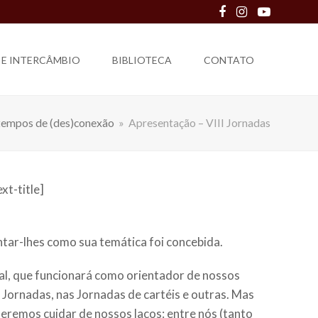
Facebook
Instagram
Youtube
 E INTERCÂMBIO
BIBLIOTECA
CONTATO
 tempos de (des)conexão
»
Apresentação – VIII Jornadas
xt-title]
ntar-lhes como sua temática foi concebida.
ial, que funcionará como orientador de nossos
I Jornadas, nas Jornadas de cartéis e outras. Mas
eremos cuidar de nossos laços: entre nós (tanto