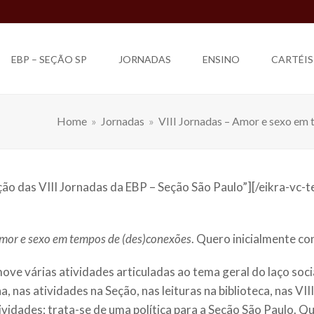
EBP – SEÇÃO SP
JORNADAS
ENSINO
CARTÉIS
Home
»
Jornadas
»
VIII Jornadas – Amor e sexo em
ção das VIII Jornadas da EBP – Seção São Paulo”][/eikra-vc-te
mor e sexo em tempos de (des)conexões
. Quero inicialmente co
ove várias atividades articuladas ao tema geral do laço soc
, nas atividades na Seção, nas leituras na biblioteca, nas VII
idades; trata-se de uma política para a Seção São Paulo. Qu