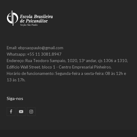
Email: ebpsaopaulo@gmail.com
Whatsapp: +55 11 3081.8947
Endereço: Rua Teodoro Sampaio, 1020, 13º andar, cjs 1306 a 1310,
Edifício Wall Street. bloco 1 - Centro Empresarial Pinheiros.
Horário de funcionamento: Segunda-feira a sexta-feira: 08 às 12h e
13 às 17h.
Siga-nos
F
Y
I
a
o
n
c
u
s
e
t
t
b
u
a
o
b
g