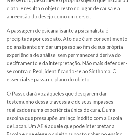
Nesse furo, destitui-se o próprio sujeito que instaurou
o ato, e resulta o objeto resto no lugar de causa e a
apreensão do desejo como um de-ser.
A passagem de psicanalisante a psicanalista é
precipitada por esse ato. Ato que é um consentimento
do analisante em dar um passo ao fim de sua própria
experiência de análise, sem permanecer à deriva do
deciframento e da interpretação. Não mais defender-
se contra o Real, identificando-se ao Sinthoma. O
essencial se passa no plano do objeto.
O Passe dará voz àqueles que desejarem dar
testemunho dessa travessia e de seus impasses
realizados numa experiência única de cura. É uma
escolha que pressupõe um laço inédito com a Escola
de Lacan. Um AE é aquele que pode interpretar a
Escola e que elege o sujeito suposto saber no ensino