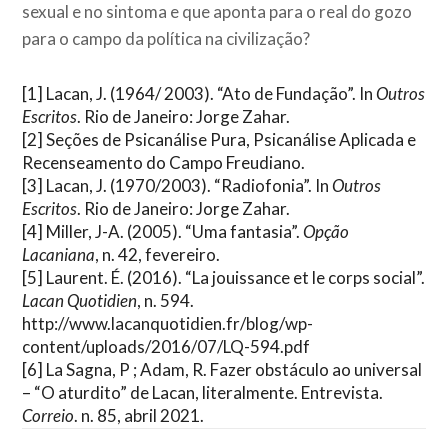
sexual e no sintoma e que aponta para o real do gozo
para o campo da política na civilização?
[1]
Lacan, J. (1964/ 2003). “Ato de Fundação”. In
Outros
Escritos
. Rio de Janeiro: Jorge Zahar.
[2]
Seções de Psicanálise Pura, Psicanálise Aplicada e
Recenseamento do Campo Freudiano.
[3]
Lacan, J. (1970/2003). “Radiofonia”. In
Outros
Escritos
. Rio de Janeiro: Jorge Zahar.
[4]
Miller, J-A. (2005). “Uma fantasia”.
Opção
Lacaniana
, n. 42, fevereiro.
[5]
Laurent. É. (2016). “La jouissance et le corps social”.
Lacan Quotidien
, n. 594.
http://www.lacanquotidien.fr/blog/wp-
content/uploads/2016/07/LQ-594.pdf
[6]
La Sagna, P ; Adam, R. Fazer obstáculo ao universal
– “O aturdito” de Lacan, literalmente. Entrevista.
Correio
. n. 85, abril 2021.