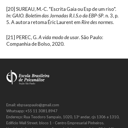
[20]
SUREAU, M.-C. “Escrita Gaia ou Esp de um riso”.
In: GAIO. Boletim das Jornadas R.I.S.o da EBP-SP
. n. 3, p.
5. A autora retoma Éric Laurent em
Rire des normes.
[21]
PEREC, G.
A vida modo de usar
. São Paulo:
Companhia de Bolso, 2020.
Email: ebpsaopaulo@gmail.com
Whatsapp: +55 11 3081.8947
Endereço: Rua Teodoro Sampaio, 1020, 13º andar, cjs 1306 a 1310,
Edifício Wall Street. bloco 1 - Centro Empresarial Pinheiros.