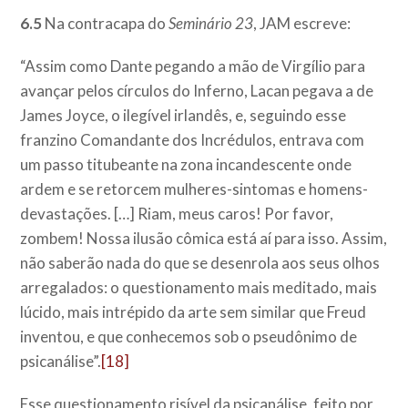
6.5
Na contracapa do
Seminário 23
, JAM escreve:
“Assim como Dante pegando a mão de Virgílio para
avançar pelos círculos do Inferno, Lacan pegava a de
James Joyce, o ilegível irlandês, e, seguindo esse
franzino Comandante dos Incrédulos, entrava com
um passo titubeante na zona incandescente onde
ardem e se retorcem mulheres-sintomas e homens-
devastações. […] Riam, meus caros! Por favor,
zombem! Nossa ilusão cômica está aí para isso. Assim,
não saberão nada do que se desenrola aos seus olhos
arregalados: o questionamento mais meditado, mais
lúcido, mais intrépido da arte sem similar que Freud
inventou, e que conhecemos sob o pseudônimo de
psicanálise”.
[18]
Esse questionamento risível da psicanálise, feito por