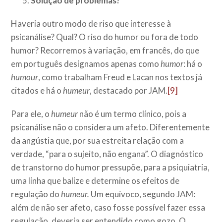
Solução de problemas?
Haveria outro modo de riso que interesse à
psicanálise? Qual? O riso do humor ou fora de todo
humor? Recorremos à variação, em francês, do que
em português designamos apenas como
h
umor
: há o
humour
, como trabalham Freud e Lacan nos textos já
citados e há o
humeur
, destacado por JAM.
[9]
Para ele, o
humeur
não é um termo clínico, pois a
psicanálise não o considera um afeto. Diferentemente
da angústia que, por sua estreita relação com a
verdade, “para o sujeito, não engana”. O diagnóstico
de transtorno do humor pressupõe, para a psiquiatria,
uma linha que balize e determine os efeitos de
regulação do
humeur.
Um equívoco, segundo JAM:
além de não ser afeto, caso fosse possível fazer essa
regulação, deveria ser entendido como gozo. O