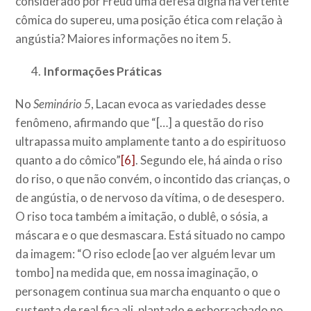
considerado por Freud uma defesa digna na vertente
cômica do supereu, uma posição ética com relação à
angústia? Maiores informações no item 5.
Informações Práticas
No
Seminário 5
, Lacan evoca as variedades desse
fenômeno, afirmando que “[…] a questão do riso
ultrapassa muito amplamente tanto a do espirituoso
quanto a do cômico”
[6]
. Segundo ele, há ainda o riso
do riso, o que não convém, o incontido das crianças, o
de angústia, o de nervoso da vítima, o de desespero.
O riso toca também a imitação, o dublê, o sósia, a
máscara e o que desmascara. Está situado no campo
da imagem: “O riso eclode [ao ver alguém levar um
tombo] na medida que, em nossa imaginação, o
personagem continua sua marcha enquanto o que o
sustenta de real fica ali, plantado e esborrachado no