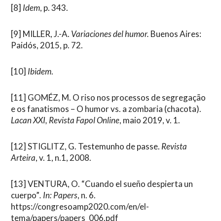
[8]
Idem
, p. 343.
[9]
MILLER, J.-A.
Variaciones del humor.
Buenos Aires:
Paidós, 2015, p. 72.
[10]
Ibidem
.
[11]
GOMÉZ, M. O riso nos processos de segregação
e os fanatismos – O humor vs. a zombaria (chacota).
Lacan XXI, Revista Fapol Online
, maio 2019, v. 1.
[12]
STIGLITZ, G. Testemunho de passe.
Revista
Arteira
, v. 1, n.1, 2008.
[13]
VENTURA, O. “Cuando el sueño despierta un
cuerpo”
. In: Papers
, n. 6.
https://congresoamp2020.com/en/el-
tema/papers/papers_006.pdf