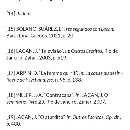
[14]
Ibidem.
[15]
SOLANO-SUÁREZ, E.
Tres segundos con Lacan.
Barcelona: Gredos, 2021, p. 20.
[16]
LACAN, J. “Televisão”.
In
:
Outros Escritos
. Rio de
Janeiro: Zahar, 2003, p. 519.
[17]
ARPIN, D. “La femme qui rit”.
In:
La cause du désir –
Revue de Psychanalyse.
n. 95, p. 138.
[18]
MILLER, J.-A. “Contracapa”
.
In
: LACAN, J.
O
seminário, livro 23
. Rio de Janeiro, Zahar, 2007.
[19]
LACAN, J. “O aturdito”.
In
:
Outros Escritos
.
Op. cit.
,
p. 480.