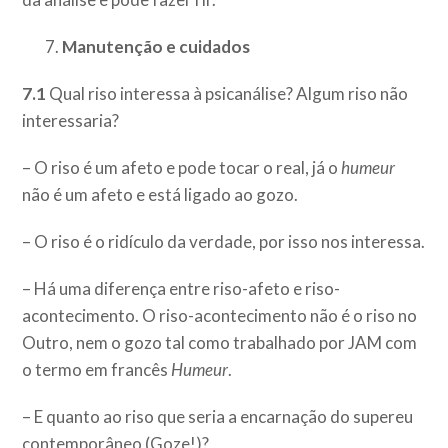
Manutenção e cuidados
7.1
Qual riso interessa à psicanálise? Algum riso não
interessaria?
– O riso é um afeto e pode tocar o real, já o
humeur
não é um afeto e está ligado ao gozo.
– O riso é o ridículo da verdade, por isso nos interessa.
– Há uma diferença entre riso-afeto e riso-
acontecimento. O riso-acontecimento não é o riso no
Outro, nem o gozo tal como trabalhado por JAM com
o termo em francês
Humeur
.
– E quanto ao riso que seria a encarnação do supereu
contemporâneo (Goze!)?