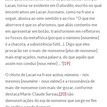
Lacan, torna-se evidente em
O aturdito
, escrito no qual
encontramos um Lacan Joyceano, como na frase a
seguir, alusiva ao sem-sentido e ao riso: “O que me
aborrece é que os aforismos, que aliás contento-me
em apresentar em botão, transformem em refletores
os fossos da metafísica (porque o númeno [
noumène
]
é a chacota, a subsistência fútil…). Digo que eles
provarão ser o mais-de-nonsense [
plus-de-nonsense
]
mais engraçados, numa palavra, do que aquilo que
assim nos conduz [
nous mène
] …”
[19]
O chiste de Lacan na frase acima, númeno – nós
mesmos [
noumène – nous mème
] e a ressonância de
mais-de-nonsense com mais-de-gozar, conforme
destaca Marie-Claude Sureau,
[20]
são
demonstrações do
esp de
nonsense
que surge no fim
da análise e pode fazer rir.