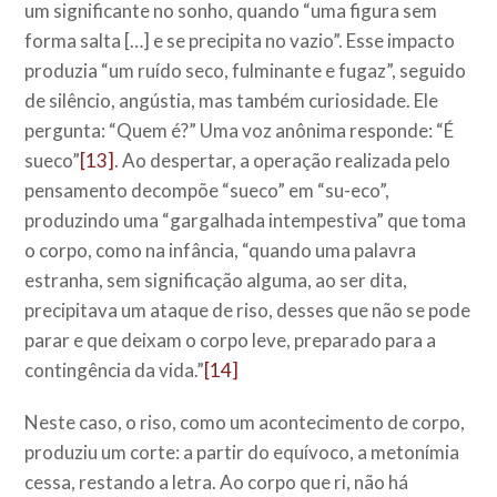
um significante no sonho, quando “uma figura sem
forma salta […] e se precipita no vazio”. Esse impacto
produzia “um ruído seco, fulminante e fugaz”, seguido
de silêncio, angústia, mas também curiosidade. Ele
pergunta: “Quem é?” Uma voz anônima responde: “É
sueco”
[13]
. Ao despertar, a operação realizada pelo
pensamento decompõe “sueco” em “su-eco”,
produzindo uma “gargalhada intempestiva” que toma
o corpo, como na infância, “quando uma palavra
estranha, sem significação alguma, ao ser dita,
precipitava um ataque de riso, desses que não se pode
parar e que deixam o corpo leve, preparado para a
contingência da vida.”
[14]
Neste caso, o riso, como um acontecimento de corpo,
produziu um corte: a partir do equívoco, a metonímia
cessa, restando a letra. Ao corpo que ri, não há