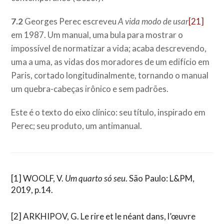
7.2
Georges Perec escreveu
A vida modo de usar
[21]
em 1987. Um manual, uma bula para mostrar o
impossível de normatizar a vida; acaba descrevendo,
uma a uma, as vidas dos moradores de um edifício em
Paris, cortado longitudinalmente, tornando o manual
um quebra-cabeças irônico e sem padrões.
Este é o texto do eixo clínico: seu título, inspirado em
Perec; seu produto, um antimanual.
[1]
WOOLF, V.
Um quarto só seu
. São Paulo: L&PM,
2019, p.14.
[2]
ARKHIPOV, G. Le rire et le néant dans, l’œuvre