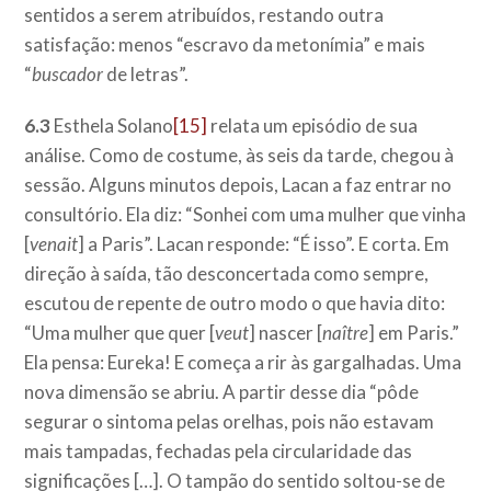
sentidos a serem atribuídos, restando outra
satisfação: menos “escravo da metonímia” e mais
“
buscador
de letras”.
6.3
Esthela Solano
[15]
relata um episódio de sua
análise. Como de costume, às seis da tarde, chegou à
sessão. Alguns minutos depois, Lacan a faz entrar no
consultório. Ela diz: “Sonhei com uma mulher que vinha
[
venait
] a Paris”. Lacan responde: “É isso”. E corta. Em
direção à saída, tão desconcertada como sempre,
escutou de repente de outro modo o que havia dito:
“Uma mulher que quer [
veut
] nascer [
naître
] em Paris.”
Ela pensa: Eureka! E começa a rir às gargalhadas. Uma
nova dimensão se abriu. A partir desse dia “pôde
segurar o sintoma pelas orelhas, pois não estavam
mais tampadas, fechadas pela circularidade das
significações […]. O tampão do sentido soltou-se de