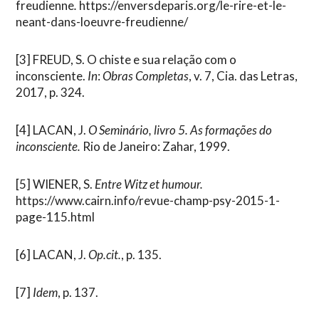
freudienne
.
https://enversdeparis.org/le-rire-et-le-
neant-dans-loeuvre-freudienne/
[3]
FREUD, S. O chiste e sua relação com o
inconsciente.
In
:
Obras Completas
, v. 7, Cia. das Letras,
2017, p. 324.
[4]
LACAN, J.
O Seminário, livro 5. As formações do
inconsciente.
Rio de Janeiro: Zahar, 1999.
[5]
WIENER, S.
Entre Witz et humour.
https://www.cairn.info/revue-champ-psy-2015-1-
page-115.html
[6]
LACAN, J.
Op.cit.
, p. 135.
[7]
Idem
, p. 137.