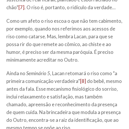
chão”
[7]
. O riso é, portanto, o ridículo da verdade…
Como um afeto o riso escoa o que não tem cabimento,
por exemplo, quando nos referimos aos acessos de
riso como catarse. Mas, lembra Lacan, para que se
possa rir do que remete ao cômico, ao chiste e ao
humor, é preciso ser da mesma paróquia. É preciso
minimamente acreditar no Outro.
Ainda no
Seminário 5
, Lacan retomará o riso como “a
primeira comunicação verdadeira”
[8]
do bebê, mesmo
antes da fala. Esse mecanismo fisiológico do sor
riso
,
inclui relaxamento e satisfação, mas também
chamado, apreensão e reconhecimento da presença
de quem cuida. Na brincadeira que modula a presença
do Outro, encontra-se a raiz da identificação, que ao
mesmo tempo se opõe ao riso.