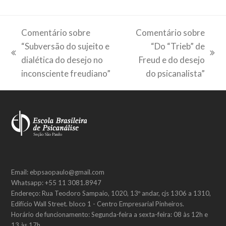
Comentário sobre
Comentário sobre
“Subversão do sujeito e
“Do “Trieb” de
previous
next
dialética do desejo no
Freud e do desejo
post:
post:
inconsciente freudiano”
do psicanalista”
Email: ebpsaopaulo@gmail.com
Whatsapp: +55 11 3081.8947
Endereço: Rua Teodoro Sampaio, 1020, 13º andar, cjs 1306 a 1310,
Edifício Wall Street. bloco 1 - Centro Empresarial Pinheiros.
Horário de funcionamento: Segunda-feira a sexta-feira: 08 às 12h e
13 às 17h.