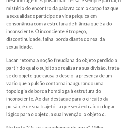
desmontagem. A pulsão não cessa, é sempre parcial, o
mistério do encontro da palavra com o corpo faz que
a sexualidade participe da vida psíquica em
consonância com a estrutura de hiância que é a do
inconsciente. O inconciente é tropeço,
discontinuidade, falha, borda diante do real da
sexualidade.
Lacan retoma a noção freudiana do objeto perdido a
partir do qual o sujeito se realiza na sua divisão, trata-
se do objeto que causa o desejo, a presença de um
vazio que a pulsão contorna inaugurando uma
topologia de borda homóloga à estrutura do
inconsciente. Ao dar destaque para o circuito da
pulsão, é de sua trajetória que será extraído o lugar
lógico para o objeto, a sua invenção, o objeto
a
.
No texto “Os seis paradigmas do gozo”, Miller