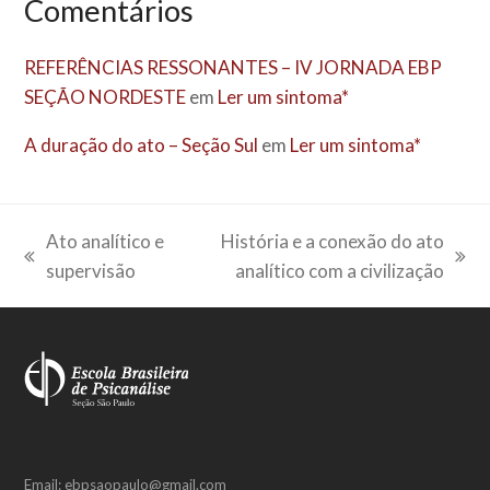
Comentários
REFERÊNCIAS RESSONANTES – IV JORNADA EBP
SEÇÃO NORDESTE
em
Ler um sintoma*
A duração do ato – Seção Sul
em
Ler um sintoma*
Ato analítico e
História e a conexão do ato
previous
next
supervisão
analítico com a civilização
post:
post:
Email: ebpsaopaulo@gmail.com