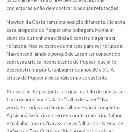
psicanálise seria uma pré-ciência e ficaria nas
conjecturas e não demonstraria as suas refutações.
Newton da Costa tem uma posição diferente. Ele acha
essa proposta de Popper uma bobagem. Nenhum
cientista ou nenhuma ciência é construída para ser
refutada. Não se escreve uma tese para ser refutada.
Não entendi ainda o porquê de Lacan ter consentido
com essa crítica inconsistente de Popper, que já foi
desconstruída por Grünbaum nos anos 80 e 90. A
crítica de Popper à psicanálise não se sustenta.
Por isso eu lhe pergunto, de qual modelo de ciência se
trata quando você fala de “falha de saber”? Na
verdade, todas as ciências falham e são incompletas.
A psicanálise inicia no terreno onde a medicina falhou
e trabalha com os fracassos e as falhas do sistema de
defesa do Ego. O ato analítico é realizado sobre a