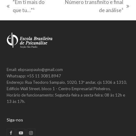
“Em ti mais do
Número transfinito e final
previous
next
que tu…”¹
de análise¹
post:
post:
Email: ebpsaopaulo@gmail.com
Whatsapp: +55 11 3081.8947
Endereço: Rua Teodoro Sampaio, 1020, 13º andar, cjs 1306 a 1310,
Edifício Wall Street. bloco 1 - Centro Empresarial Pinheiros.
Horário de funcionamento: Segunda-feira a sexta-feira: 08 às 12h e
13 às 17h.
Siga-nos
F
Y
I