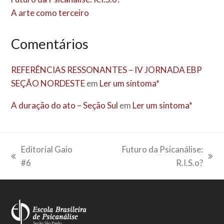
A arte como terceiro
Comentários
REFERÊNCIAS RESSONANTES – IV JORNADA EBP
SEÇÃO NORDESTE
em
Ler um sintoma*
A duração do ato – Seção Sul
em
Ler um sintoma*
Editorial Gaio
Futuro da Psicanálise:
previous
next
#6
R.I.S.o?
post:
post: