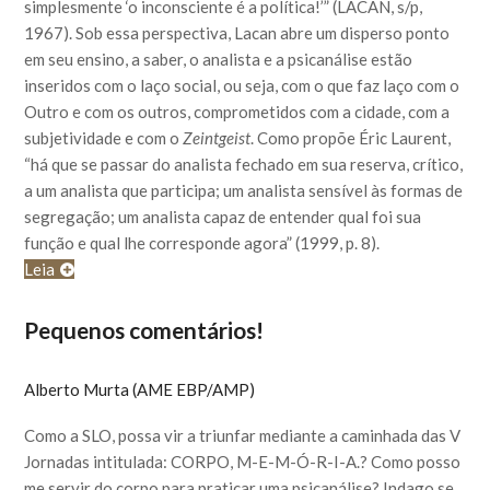
simplesmente ‘o inconsciente é a política!’” (LACAN, s/p,
1967). Sob essa perspectiva, Lacan abre um disperso ponto
em seu ensino, a saber, o analista e a psicanálise estão
inseridos com o laço social, ou seja, com o que faz laço com o
Outro e com os outros, comprometidos com a cidade, com a
subjetividade e com o
Zeintgeist
. Como propõe Éric Laurent,
“há que se passar do analista fechado em sua reserva, crítico,
a um analista que participa; um analista sensível às formas de
segregação; um analista capaz de entender qual foi sua
função e qual lhe corresponde agora” (1999, p. 8).
Leia
Pequenos comentários!
Alberto Murta (AME EBP/AMP)
Como a SLO, possa vir a triunfar mediante a caminhada das V
Jornadas intitulada: CORPO, M-E-M-Ó-R-I-A.? Como posso
me servir do corpo para praticar uma psicanálise? Indago se