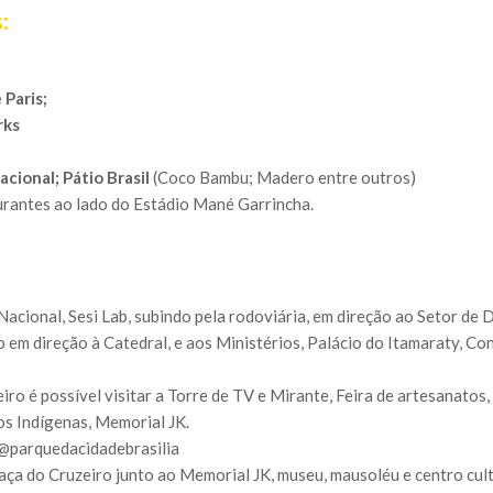
:
 Paris;
rks
cional; Pátio Brasil
(Coco Bambu; Madero entre outros)
rantes ao lado do Estádio Mané Garrincha.
Nacional, Sesi Lab, subindo pela rodoviária, em direção ao Setor de
 em direção à Catedral, e aos Ministérios, Palácio do Itamaraty, C
ro é possível visitar a Torre de TV e Mirante, Feira de artesanatos,
s Indígenas, Memorial JK.
 @parquedacidadebrasilia
Praça do Cruzeiro junto ao Memorial JK, museu, mausoléu e centro cu