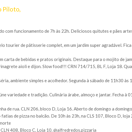
 Piloto,
o com funcionamento de 7h às 22h. Deliciosos quitutes e pães artesa
o tourier de pâtisserie complet, em um jardim super agradável. Fica
m carta de bebidas e pratos originais. Destaque para o mojito de ja
nagrete aioli e dijon. Slow food!!! CRN 714/715, BL F, Loja 18. Qua
séria, ambiente simples e acolhedor. Segunda à sábado de 11h30 às 1
eúne variedade e tradição. Culinária árabe, almoço e jantar. Fecha à 
nha de rua. CLN 206, bloco D, Loja 16. Aberto de domingo a domingo
fatias de pizza no balcão. De 10h às 23h, na CLS 107, Bloco D, loja 2
anorte
a CLN 408, Bloco C, Loja 10. @alfredredos.pizzaria