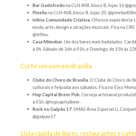
Bar Godofredo
na CLN 408, bloco B, lojas 16 @g
Pinella
na CLN 408, bloco B, lojas 20. @pinella408n
Infinu Comunidade Criativa
. Oferece experiência 
moda, arte, design e atrações musicais. Fica na CRS
@infinu.
Casa Mimobar
. Um dos bares mais badalados. Cardá
à 0h. Sábado de 16h à 01h, e Domingo de 15h às 2
Curtir um som em Brasília
Clube do Choro de Brasília
. O Clube de Choro de B
culturais e feijoada aos sábados. Fica no Eixo M
Hop Capital Breer Pub
. Cerveja artesanal produzi
à 01h. @hopcapitalbeer.
Rock no Galpão 17
. SMAS Área Especial G, Conjunt
@galpao17
Lista rápida de Bares, restaurantes e café