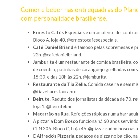
Comer e beber nas entrequadras do Plano
com personalidade brasiliense.
Ernesto Cafés Especiais
é um ambiente descontraíd
Bloco A, loja 48. @ernestocafesespeciais.
Café Daniel Briand
é famoso pelas sobremesas e pel
22h. @cafedanielbriand.
Jamburita
é um restaurante de comida brasileira, co
de coentro; patinhas de caranguejo grelhadas com vi
15:30, e das 18h às 22h. @jamburita.
Restaurante da Tia Zélia
. Comida caseira e sem mi
@tiazeliarestaurante.
Beirute
. Reduto dos jornalistas da década de 70, r
loja 1. @beirutebar
Macarrão na Rua
. Refeições rápidas numa barraqui
A pizzaria
Dom Bosco
funciona há 60 anos servindo 
CLN 306, Bloco C, Loja 46. @pizzariradomboscoas
E
Alfredo’s Pizzaria
, pedaços de pizza no balcão, n