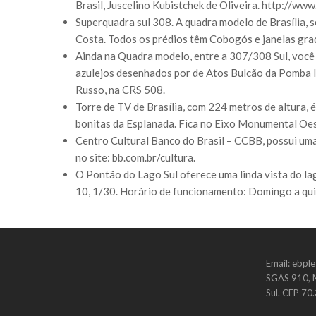
Brasil, Juscelino Kubistchek de Oliveira. http://ww
Superquadra sul 308. A quadra modelo de Brasília, 
Costa. Todos os prédios têm Cobogós e janelas gra
Ainda na Quadra modelo, entre a 307/308 Sul, você
azulejos desenhados por de Atos Bulcão da Pomba In
Russo, na CRS 508.
Torre de TV de Brasília, com 224 metros de altura, 
bonitas da Esplanada. Fica no Eixo Monumental Oest
Centro Cultural Banco do Brasil – CCBB, possui uma
no site: bb.com.br/cultura.
O Pontão do Lago Sul oferece uma linda vista do la
10, 1/30. Horário de funcionamento: Domingo a qui
Email: ebpl
SGAS 910, M
Sul. CEP 70