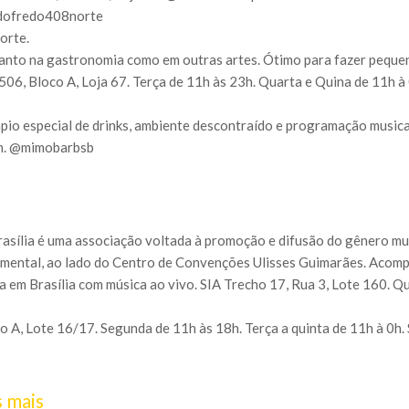
odofredo408norte
orte.
tanto na gastronomia como em outras artes. Ótimo para fazer pequen
 506, Bloco A, Loja 67. Terça de 11h às 23h. Quarta e Quina de 11h 
pio especial de drinks, ambiente descontraído e programação musical
2h. @mimobarbsb
rasília é uma associação voltada à promoção e difusão do gênero musi
onumental, ao lado do Centro de Convenções Ulisses Guimarães. Aco
da em Brasília com música ao vivo. SIA Trecho 17, Rua 3, Lote 160. Q
o A, Lote 16/17. Segunda de 11h às 18h. Terça a quinta de 11h à 0h
s mais