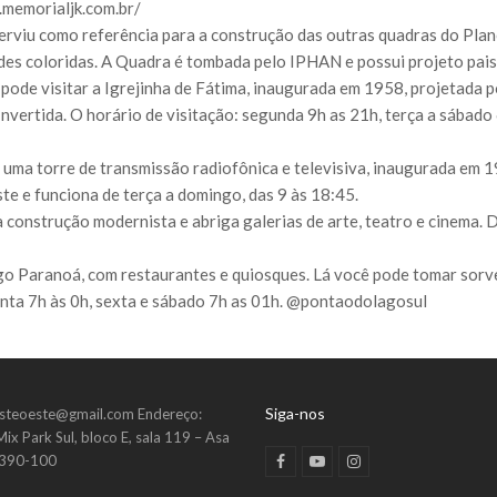
w.memorialjk.com.br/
serviu como referência para a construção das outras quadras do Plan
des coloridas. A Quadra é tombada pelo IPHAN e possui projeto pais
 pode visitar a Igrejinha de Fátima, inaugurada em 1958, projetada
vertida. O horário de visitação: segunda 9h as 21h, terça a sábado 
é uma torre de transmissão radiofônica e televisiva, inaugurada em 1
e e funciona de terça a domingo, das 9 às 18:45.
 construção modernista e abriga galerias de arte, teatro e cinema.
go Paranoá, com restaurantes e quiosques. Lá você pode tomar sorvet
nta 7h às 0h, sexta e sábado 7h as 01h. @pontaodolagosul
Siga-nos
esteoeste@gmail.com Endereço:
ix Park Sul, bloco E, sala 119 – Asa
.390-100
F
Y
I
a
o
n