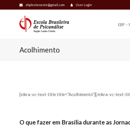
ebplesteoeste@gmail.com
User Login
EBP –
Acolhimento
[eikra-vc-text-title title=”Acolhimento”][/eikra-vc-text-tit
O que fazer em Brasília durante as Jorna