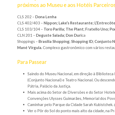
próximos ao Museu e aos Hotéis Parceiros
CLS 202 –
Dona Lenha
CLS 402/403 –
Nippon; Lake’s Restaurante; L’Entrecôte
CLS 103/104 –
Toro Parilla; The Plant; Fratello Uno; Po
CLN 201 –
Deguste Salada; Don Duri
ca
Shoppings –
Brasília Shopping; Shopping ID; Conjunto Na
Mané Vírgula.
Complexo gastronômico com vários restau
Para Passear
Saindo do Museu Nacional, em direção à Biblioteca 
(Conjunto Nacional) e Teatro Nacional. Ou descendo
Pátria, Palácio da Justiça.
Mais acima do Setor de Diversões e do Setor Hotelei
Convenções Ulysses Guimarães, Memorial dos Povo
Caminhar pelo Parque da Cidade Sarah Kubistchek.
Ver o Pôr do Sol do ponto mais alto da cidade, na 