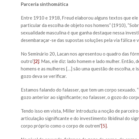
Parceria sinthomática
Entre 1910 e 1918, Freud elaborou alguns textos que ele 
particular da escolha de objeto nos homens” (1910), “Sobr
sexualidade masculina é que ganha destaque nessa invest
desembaraçar-se das supostas soluções pela via fálica e 
No Seminário 20, Lacan nos apresentou o quadro das fórmu
outro”
[2]
.
Mas, ele diz: lado homem e lado mulher. Então, d
homens e as mulheres […] são uma questão de escolha, e i
gozo deva se verificar.
Estamos falando do falasser, que tem um corpo sexuado. “
gozo anterior ao significante; no falasser, o gozo do corp
Tendo isso em vista, Miller introduziu a noção de parceiro
articulação significante e do investimento libidinal do si
corpo próprio como o corpo de outrem”
[5]
.