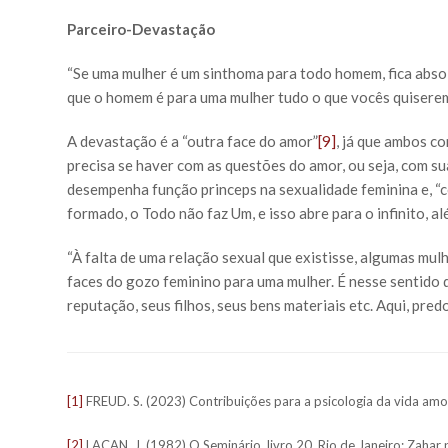
Parceiro-Devastação
“Se uma mulher é um sinthoma para todo homem, fica abso
que o homem é para uma mulher tudo o que vocês quiserem
A devastação é a “outra face do amor”
[9]
, já que ambos c
precisa se haver com as questões do amor, ou seja, com s
desempenha função princeps na sexualidade feminina e, “c
formado, o Todo não faz Um, e isso abre para o infinito, a
“À falta de uma relação sexual que existisse, algumas mu
faces do gozo feminino para uma mulher. É nesse sentido 
reputação, seus filhos, seus bens materiais etc. Aqui, pre
[1]
FREUD. S. (2023) Contribuições para a psicologia da vida amo
[2]
LACAN, J. (1982) O Seminário, livro 20, Rio de Janeiro: Zahar 