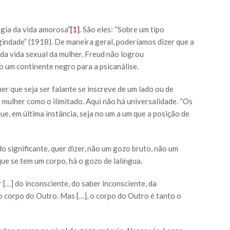
ogia da vida amorosa”
[1]
. São eles: “Sobre um tipo
gindade” (1918). De maneira geral, poderíamos dizer que a
a vida sexual da mulher, Freud não logrou
o um continente negro para a psicanálise.
r que seja ser falante se inscreve de um lado ou de
o mulher como o ilimitado. Aqui não há universalidade. “Os
que, em última instância, seja no um a um que a posição de
 significante, quer dizer, não um gozo bruto, não um
e se tem um corpo, há o gozo de lalíngua.
 […] do inconsciente, do saber inconsciente, da
 do corpo do Outro. Mas […], o corpo do Outro é tanto o