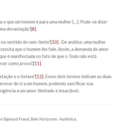
a o que um homem é para uma mulher […]. Pode-se dizer
 uma devastação”
[8]
.
 no sentido do sem-limite”
[10]
. Em análise, uma mulher
ecessita que o homem lhe fale. Assim, a demanda de amor
 que é manifestada no fato de que o Todo não está
recer como prova”.
[11]
stação e o êxtase”
[12]
. Esses dois termos indicam as duas
erecer de si a um homem, podendo sacrificar sua
igência a um amor ilimitado e insaciável.
e Sigmund Freud. Belo Horizonte: Autêntica.