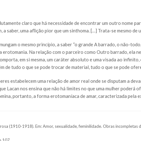
lutamente claro que há necessidade de encontrar um outro nome par
, a saber, uma aflição pior que um sinthoma. […] Trata-se mesmo de
omungam o mesmo princípio, a saber “o grande A barrado, o não-todo,
ua erotomania. Na relação com o parceiro como Outro barrado, ela n
omporta, em si mesma, um caráter absoluto e uma visada ao infinito,
lém de tudo o que se pode trocar de material, tudo o que se pode ofe
lheres estabelecem uma relação de amor real onde se disputam a deva
que Lacan nos ensina que não há limites no que uma mulher poderá of
domina, portanto, a forma erotomaníaca de amar, caracterizada pela ex
rosa (1910-1918). Em: Amor, sexualidade, feminilidade. Obras incompletas d
p.107.