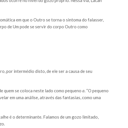
ados ocorre no nível do gozo próprio. Nessa via, Lacan
omática em que o Outro se torna o sintoma do falasser,
orpo de Um pode se servir do corpo Outro como
tro, por intermédio disto, de ele ser a causa de seu
 de quem se coloca neste lado como pequeno
a
. “O pequeno
velar em uma análise, através das fantasias, como uma
alhe é o determinante. Falamos de um gozo limitado,
zo.