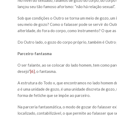
No nível do sexuado, falamos de gozo do corpo, do corpo q
lançou seu tão famoso aforismo: “não há relação sexual”.
Sob que condições o Outro se torna um meio de gozo, um i
seu meio de gozo? Como o falasser pode se servir do Ou
alteridade, do fora do corpo, como instrumento? O que as
Do Outro lado, o gozo do corpo próprio, também é Outro pa
Parceiro-fantasma
O ser falante, ao se colocar do lado homem, tem como par
desejo”
[6]
, o fantasma.
A estrutura do Todo x, que encontramos no lado homem d
a
é uma unidade de gozo, é uma unidade discreta de gozo, s
forma de fetiche que se impõe ao parceiro.
Na parceria fantasmática, o modo de gozar do falasser ex
localizado, contabilizável, o que permite ao falasser que 