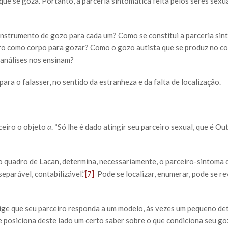
ue se goza. Portanto, a parceria sintomática feita pelos seres sexu
nstrumento de gozo para cada um? Como se constitui a parceria sint
tro como corpo para gozar? Como o gozo autista que se produz no c
 análises nos ensinam?
ra o falasser, no sentido da estranheza e da falta de localização.
ceiro o objeto
a
. “Só lhe é dado atingir seu parceiro sexual, que é Ou
o quadro de Lacan, determina, necessariamente, o parceiro-sintoma
eparável, contabilizável.”
[7]
Pode se localizar, enumerar, pode se re
ige que seu parceiro responda a um modelo, às vezes um pequeno det
se posiciona deste lado um certo saber sobre o que condiciona seu go