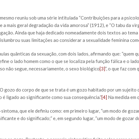
mesmo reuniu sob uma série intitulada “Contribuições para a psicol
e a mais geral degradação da vida amorosa” (1912), e “O tabu da vir
igação. Ainda que haja dedicado nomeadamente dois textos ao tema d
vislumbrou suas limitações ao considerar a sexualidade feminina com
las quânticas da sexuação, com dois lados, afirmando que: “quem que
efine o lado homem como o que se localiza pela função fálica e o lad
sso não segue, necessariamente, o sexo biológico
[3]
”, o que faz com 
O gozo do corpo de que se trata é um gozo habitado por um sujeito do
o é ligado ao significante como sua consequência.”
[4]
Na medida em qu
-sintoma, que ele definiu como: em primeiro lugar, “um modo de gozar
gnificante e do significado;” e, em segundo lugar, “um modo de gozar