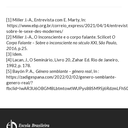
[1]
Miller J.-A., Entrevista com E. Marty, In:
https://www.ebp.org.br/correio_express/2021/04/14/entrevist
sobre-le-sexe-des-modernes/
[2]
Miller J.-A., O Inconsciente e o corpo falante. Scilicet
O
Corpo Falante – Sobre o inconsciente no século XXI, São Paulo,
2016,
p.25.
[3]
Idem.
[4]
Lacan, J., O Seminário, Livro 20, Zahar Ed. Rio de Janeiro,
1982, p. 178.
[5]
Bayón P. A.,
Género semblante – género real
, In :
https://zadigespana.com/2022/02/02/genero-semblante-
genero-real/?
fbclid=IwAR3U6OBGM8LbtmtowtWUPys88SM9Sj6RdzmLFhS0