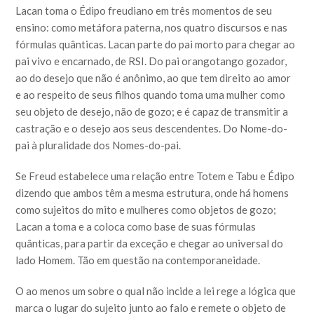
Lacan toma o Édipo freudiano em três momentos de seu
ensino: como metáfora paterna, nos quatro discursos e nas
fórmulas quânticas. Lacan parte do pai morto para chegar ao
pai vivo e encarnado, de RSI. Do pai orangotango gozador,
ao do desejo que não é anônimo, ao que tem direito ao amor
e ao respeito de seus filhos quando toma uma mulher como
seu objeto de desejo, não de gozo; e é capaz de transmitir a
castração e o desejo aos seus descendentes. Do Nome-do-
pai à pluralidade dos Nomes-do-pai.
Se Freud estabelece uma relação entre Totem e Tabu e Édipo
dizendo que ambos têm a mesma estrutura, onde há homens
como sujeitos do mito e mulheres como objetos de gozo;
Lacan a toma e a coloca como base de suas fórmulas
quânticas, para partir da exceção e chegar ao universal do
lado Homem. Tão em questão na contemporaneidade.
O ao menos um sobre o qual não incide a lei rege a lógica que
marca o lugar do sujeito junto ao falo e remete o objeto de