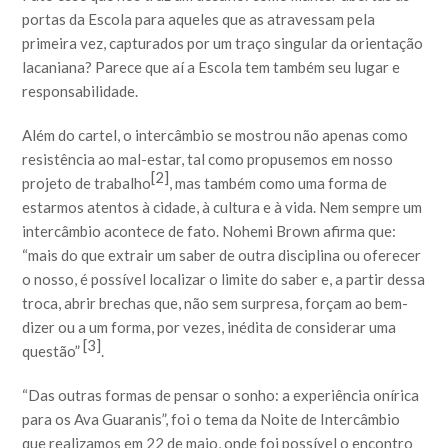
portas da Escola para aqueles que as atravessam pela
primeira vez, capturados por um traço singular da orientação
lacaniana? Parece que aí a Escola tem também seu lugar e
responsabilidade.
Além do cartel, o intercâmbio se mostrou não apenas como
resistência ao mal-estar, tal como propusemos em nosso
[2]
projeto de trabalho
, mas também como uma forma de
estarmos atentos à cidade, à cultura e à vida. Nem sempre um
intercâmbio acontece de fato. Nohemi Brown afirma que:
“mais do que extrair um saber de outra disciplina ou oferecer
o nosso, é possível localizar o limite do saber e, a partir dessa
troca, abrir brechas que, não sem surpresa, forçam ao bem-
dizer ou a um forma, por vezes, inédita de considerar uma
[3]
questão”
.
“Das outras formas de pensar o sonho: a experiência onírica
para os Ava Guaranis”, foi o tema da Noite de Intercâmbio
que realizamos em 22 de maio, onde foi possível o encontro