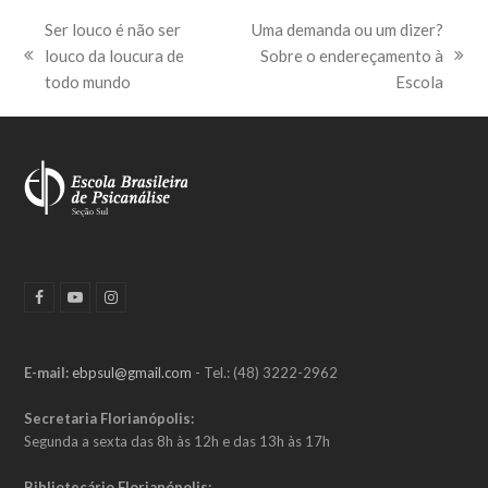
Ser louco é não ser
Uma demanda ou um dizer?
louco da loucura de
Sobre o endereçamento à
previous
next
todo mundo
Escola
post:
post:
F
Y
I
a
o
n
c
u
s
e
t
t
b
u
a
E-mail:
ebpsul@gmail.com
- Tel.: (48) 3222-2962
o
b
g
o
e
r
k
a
Secretaria Florianópolis:
m
Segunda a sexta das 8h às 12h e das 13h às 17h
Bibliotecário Florianópolis: