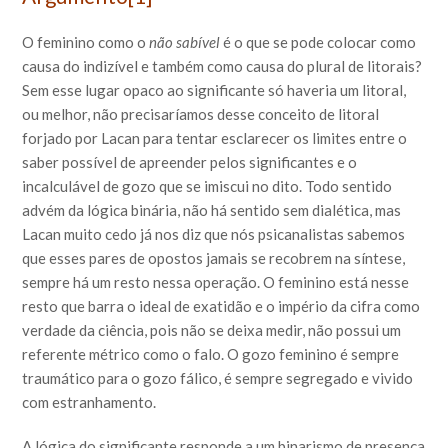
O feminino como o
não sabível
é o que se pode colocar como
causa do indizível e também como causa do plural de litorais?
Sem esse lugar opaco ao significante só haveria um litoral,
ou melhor, não precisaríamos desse conceito de litoral
forjado por Lacan para tentar esclarecer os limites entre o
saber possível de apreender pelos significantes e o
incalculável de gozo que se imiscui no dito. Todo sentido
advém da lógica binária, não há sentido sem dialética, mas
Lacan muito cedo já nos diz que nós psicanalistas sabemos
que esses pares de opostos jamais se recobrem na síntese,
sempre há um resto nessa operação. O feminino está nesse
resto que barra o ideal de exatidão e o império da cifra como
verdade da ciência, pois não se deixa medir, não possui um
referente métrico como o falo. O gozo feminino é sempre
traumático para o gozo fálico, é sempre segregado e vivido
com estranhamento.
A lógica do significante responde a um binarismo de presença