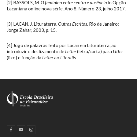
[2]
BASSOLS, M.
O feminino entre centro e ausência
in Opção
Lacaniana online nova série. Ano 8. Número 23, julho 2017.
[3]
LACAN, J. Lituraterra.
Outros Escritos
. Rio de Janeiro:
Jorge Zahar, 2003, p. 15.
[4]
Jogo de palavras feito por Lacan em Lituraterra, ao
introduzir o deslizamento de
Letter
(letra/carta) para
Litter
(lixo) e função da
Letter
ao
Litoralis.
F
Y
I
a
o
n