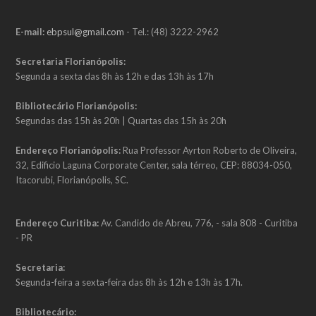
c
u
s
e
t
t
b
u
a
E-mail:
ebpsul@gmail.com
- Tel.: (48) 3222-2962
o
b
g
o
e
r
k
a
Secretaria Florianópolis:
m
Segunda a sexta das 8h às 12h e das 13h às 17h
Bibliotecário Florianópolis:
Segundas das 15h às 20h | Quartas das 15h às 20h
Endereço Florianópolis:
Rua Professor Ayrton Roberto de Oliveira,
32, Edificio Laguna Corporate Center, sala térreo, CEP: 88034-050,
Itacorubi, Florianópolis, SC.
Endereço Curitiba:
Av. Candido de Abreu, 776, - sala 808 - Curitiba
- PR
Secretaria:
Segunda-feira a sexta-feira das 8h às 12h e 13h às 17h.
Bibliotecário: