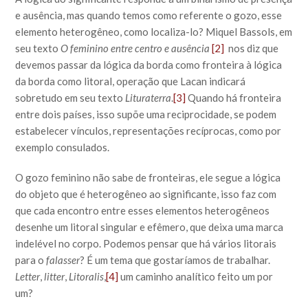
e ausência, mas quando temos como referente o gozo, esse
elemento heterogêneo, como localiza-lo? Miquel Bassols, em
seu texto
O feminino entre centro e ausência
[2]
nos diz que
devemos passar da lógica da borda como fronteira à lógica
da borda como litoral, operação que Lacan indicará
sobretudo em seu texto
Lituraterra
.
[3]
Quando há fronteira
entre dois países, isso supõe uma reciprocidade, se podem
estabelecer vínculos, representações recíprocas, como por
exemplo consulados.
O gozo feminino não sabe de fronteiras, ele segue a lógica
do objeto que é heterogêneo ao significante, isso faz com
que cada encontro entre esses elementos heterogêneos
desenhe um litoral singular e efêmero, que deixa uma marca
indelével no corpo. Podemos pensar que há vários litorais
para o
falasser
? É um tema que gostaríamos de trabalhar.
Letter
,
litter
,
Litoralis
,
[4]
um caminho analítico feito um por
um?