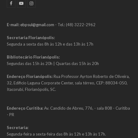
F
Y
I
a
o
n
c
u
s
e
t
t
b
u
a
E-mail:
ebpsul@gmail.com
- Tel.: (48) 3222-2962
o
b
g
o
e
r
k
a
Secretaria Florianópolis:
m
Segunda a sexta das 8h às 12h e das 13h às 17h
Bibliotecário Florianópolis:
Segundas das 15h às 20h | Quartas das 15h às 20h
Endereço Florianópolis:
Rua Professor Ayrton Roberto de Oliveira,
32, Edificio Laguna Corporate Center, sala térreo, CEP: 88034-050,
Itacorubi, Florianópolis, SC.
Endereço Curitiba:
Av. Candido de Abreu, 776, - sala 808 - Curitiba
- PR
Secretaria:
Segunda-feira a sexta-feira das 8h às 12h e 13h às 17h.