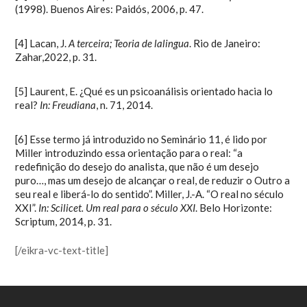
(1998). Buenos Aires: Paidós, 2006, p. 47.
[4]
Lacan, J.
A terceira; Teoria de lalingua
. Rio de Janeiro:
Zahar,2022, p. 31.
[5]
Laurent, E. ¿Qué es un psicoanálisis orientado hacia lo
real?
In: Freudiana
, n. 71, 2014.
[6]
Esse termo já introduzido no Seminário 11, é lido por
Miller introduzindo essa orientação para o real: “a
redefinição do desejo do analista, que não é um desejo
puro…, mas um desejo de alcançar o real, de reduzir o Outro a
seu real e liberá-lo do sentido”. Miller, J.-A. “O real no século
XXI”.
In: Scilicet. Um real para o século XXI
. Belo Horizonte:
Scriptum, 2014, p. 31.
[/eikra-vc-text-title]