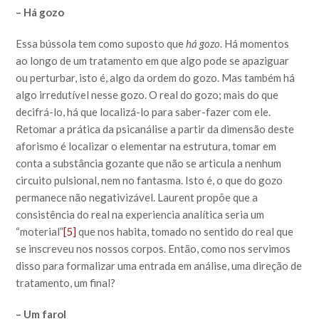
– Há gozo
Essa bússola tem como suposto que
há gozo
. Há momentos
ao longo de um tratamento em que algo pode se apaziguar
ou perturbar, isto é, algo da ordem do gozo. Mas também há
algo irredutível nesse gozo. O real do gozo; mais do que
decifrá-lo, há que localizá-lo para saber-fazer com ele.
Retomar a prática da psicanálise a partir da dimensão deste
aforismo é localizar o elementar na estrutura, tomar em
conta a substância gozante que não se articula a nenhum
circuito pulsional, nem no fantasma. Isto é, o que do gozo
permanece não negativizável. Laurent propõe que a
consistência do real na experiencia analítica seria um
“moterial”
[5]
que nos habita, tomado no sentido do real que
se inscreveu nos nossos corpos. Então, como nos servimos
disso para formalizar uma entrada em análise, uma direção de
tratamento, um final?
– Um farol