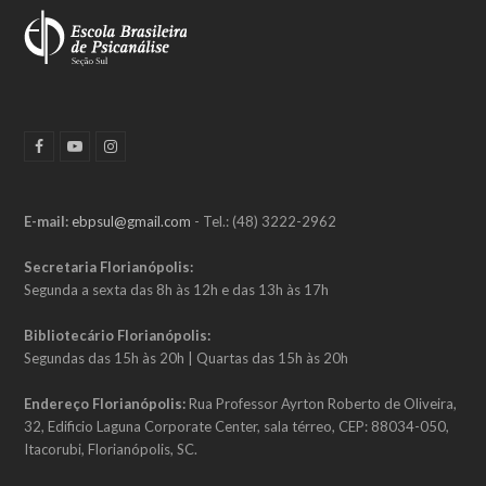
F
Y
I
a
o
n
c
u
s
e
t
t
b
u
a
E-mail:
ebpsul@gmail.com
- Tel.: (48) 3222-2962
o
b
g
o
e
r
k
a
Secretaria Florianópolis:
m
Segunda a sexta das 8h às 12h e das 13h às 17h
Bibliotecário Florianópolis:
Segundas das 15h às 20h | Quartas das 15h às 20h
Endereço Florianópolis:
Rua Professor Ayrton Roberto de Oliveira,
32, Edificio Laguna Corporate Center, sala térreo, CEP: 88034-050,
Itacorubi, Florianópolis, SC.