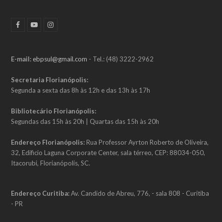
F
Y
I
a
o
n
c
u
s
e
t
t
b
u
a
E-mail:
ebpsul@gmail.com
- Tel.: (48) 3222-2962
o
b
g
o
e
r
k
a
Secretaria Florianópolis:
m
Segunda a sexta das 8h às 12h e das 13h às 17h
Bibliotecário Florianópolis:
Segundas das 15h às 20h | Quartas das 15h às 20h
Endereço Florianópolis:
Rua Professor Ayrton Roberto de Oliveira,
32, Edificio Laguna Corporate Center, sala térreo, CEP: 88034-050,
Itacorubi, Florianópolis, SC.
Endereço Curitiba:
Av. Candido de Abreu, 776, - sala 808 - Curitiba
- PR