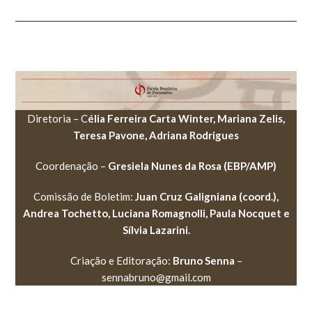
Diretoria – C
élia Ferreira Carta Winter, Mariana Zelis,
Teresa Pavone, Adriana Rodrigues
Coordenação –
Gresiela Nunes da Rosa (EBP/AMP)
Comissão de Boletim:
Juan Cruz Galigniana (coord.),
Andrea Tochetto, Luciana Romagnolli, Paula Nocquet e
Sílvia Lazarini.
Criação e Editoração:
Bruno Senna
–
sennabruno@gmail.com