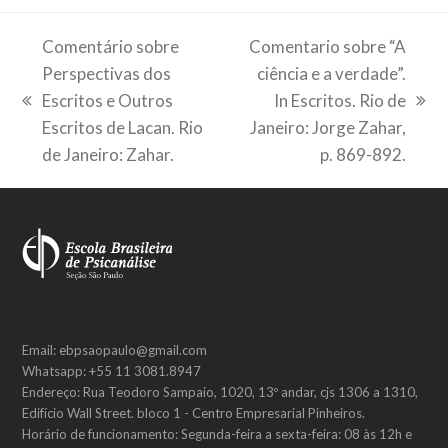
Comentário sobre
Comentario sobre “A
Perspectivas dos
ciência e a verdade”.
Escritos e Outros
In Escritos. Rio de
previous
next
Escritos de Lacan. Rio
Janeiro: Jorge Zahar,
post:
post:
de Janeiro: Zahar.
p. 869-892.
Email: ebpsaopaulo@gmail.com
Whatsapp: +55 11 3081.8947
Endereço: Rua Teodoro Sampaio, 1020, 13º andar, cjs 1306 a 1310,
Edifício Wall Street. bloco 1 - Centro Empresarial Pinheiros.
Horário de funcionamento: Segunda-feira a sexta-feira: 08 às 12h e