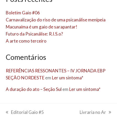
Boletim Gaio #06
Carnavalização do riso de uma psicanálise menipeia
Macunaíma é um gaio de sarapantar!
Futuro da Psicanálise: R.I.S.o?
A arte como terceiro
Comentários
REFERÊNCIAS RESSONANTES – IV JORNADA EBP
SEÇÃO NORDESTE
em
Ler um sintoma*
A duração do ato – Seção Sul
em
Ler um sintoma*
Editorial Gaio #5
Livraria no Ar
previous
next