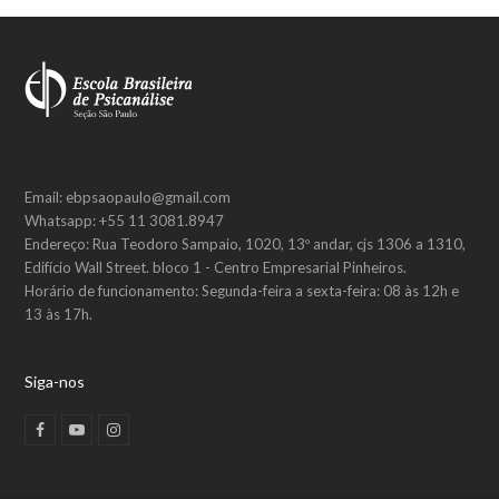
post:
post:
Email: ebpsaopaulo@gmail.com
Whatsapp: +55 11 3081.8947
Endereço: Rua Teodoro Sampaio, 1020, 13º andar, cjs 1306 a 1310,
Edifício Wall Street. bloco 1 - Centro Empresarial Pinheiros.
Horário de funcionamento: Segunda-feira a sexta-feira: 08 às 12h e
13 às 17h.
Siga-nos
F
Y
I
a
o
n
c
u
s
e
t
t
b
u
a