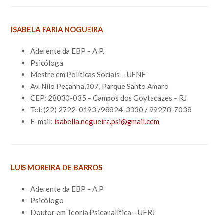
ISABELA FARIA NOGUEIRA
Aderente da EBP – A.P.
Psicóloga
Mestre em Políticas Sociais – UENF
Av. Nilo Peçanha,307, Parque Santo Amaro
CEP: 28030-035 – Campos dos Goytacazes – RJ
Tel: (22) 2722-0193 /98824-3330 / 99278-7038
E-mail:
isabella.nogueira.psi@gmail.com
LUIS MOREIRA DE BARROS
Aderente da EBP – A.P
Psicólogo
Doutor em Teoria Psicanalítica – UFRJ