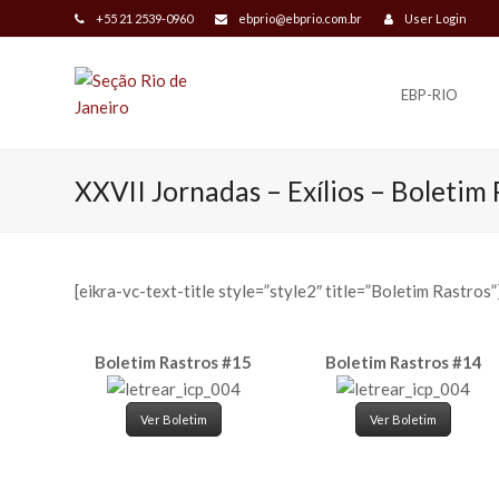
+55 21 2539-0960
ebprio@ebprio.com.br
User Login
EBP-RIO
XXVII Jornadas – Exílios – Boletim
[eikra-vc-text-title style=”style2″ title=”Boletim Rastros”]
Boletim Rastros #15
Boletim Rastros #14
Ver Boletim
Ver Boletim