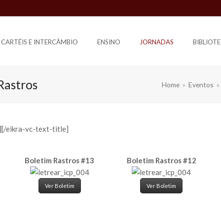
CARTÉIS E INTERCÂMBIO
ENSINO
JORNADAS
BIBLIOT
 Rastros
Home
»
Eventos
»
[/eikra-vc-text-title]
Boletim Rastros #13
Boletim Rastros #12
Ver Boletim
Ver Boletim