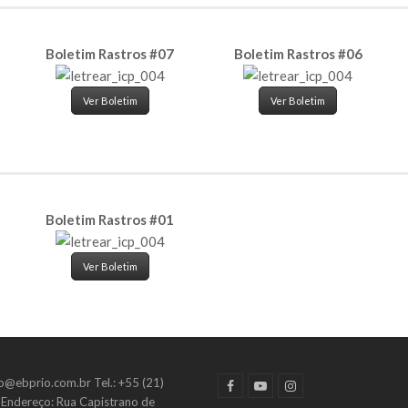
Boletim Rastros #07
Boletim Rastros #06
Ver Boletim
Ver Boletim
Boletim Rastros #01
Ver Boletim
io@ebprio.com.br Tel.: +55 (21)
Facebook
Youtube
Instagram
Endereço: Rua Capistrano de