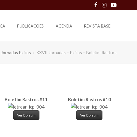
Facebook
Instagram
Youtube
ECA
PUBLICAÇÕES
AGENDA
REVISTA BASE
Jornadas Exílios
»
XXVII Jornadas – Exílios – Boletim Rastros
Boletim Rastros #11
Boletim Rastros #10
Ver Boletim
Ver Boletim