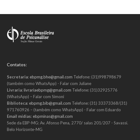
Contatos:
Secretaria
:
ebpmg.bhe@gmail.com
Telefone: (31)998798679
(também como WhatsApp) - Falar com Juliane
Livraria
:
livrariaebpmg@gmail.com
Telefone: (31)32925776
(WhatsApp) – Falar com Simoni
Biblioteca
:
ebpmg.bib@gmail.com
Telefone: (31) 33373368/(31)
971760926 – (também como WhatsApp) - Falar com Eduardo
Email mídias
:
ebpminas@gmail.com
Sede da EBP-MG: Av. Afonso Pena, 2770/ salas 201/207 - Savassi.
Belo Horizonte-MG