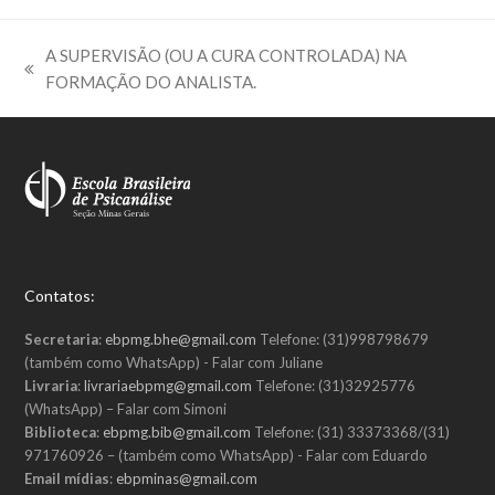
A SUPERVISÃO (OU A CURA CONTROLADA) NA
previous
FORMAÇÃO DO ANALISTA.
post:
Contatos:
Secretaria
:
ebpmg.bhe@gmail.com
Telefone: (31)998798679
(também como WhatsApp) - Falar com Juliane
Livraria
:
livrariaebpmg@gmail.com
Telefone: (31)32925776
(WhatsApp) – Falar com Simoni
Biblioteca
:
ebpmg.bib@gmail.com
Telefone: (31) 33373368/(31)
971760926 – (também como WhatsApp) - Falar com Eduardo
Email mídias
:
ebpminas@gmail.com