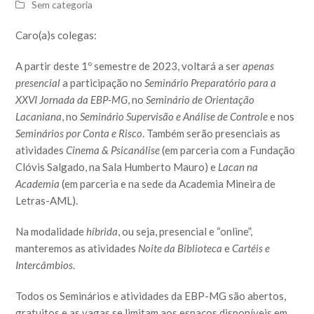
Sem categoria
Caro(a)s colegas:
A partir deste 1º semestre de 2023, voltará a ser
apenas
presencial
a participação no
Seminário Preparatório para a
XXVI Jornada da EBP-MG
, no
Seminário de Orientação
Lacaniana
, no
Seminário Supervisão e Análise de Controle
e nos
Seminários por Conta e Risco
. Também serão presenciais as
atividades
Cinema & Psicanálise
(em parceria com a Fundação
Clóvis Salgado, na Sala Humberto Mauro) e
Lacan na
Academia
(em parceria e na sede da Academia Mineira de
Letras-AML).
Na modalidade
híbrida
, ou seja, presencial e “online”,
manteremos as atividades
Noite da Biblioteca
e
Cartéis e
Intercâmbios
.
Todos os Seminários e atividades da EBP-MG são abertos,
gratuitos e as vagas se limitam aos espaços disponíveis em