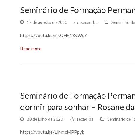
Seminário de Formação Perman
12 de agosto de 2020
secao_ba
Seminário d
https://youtu.be/mxQH918yWeY
Read more
Seminário de Formação Permane
dormir para sonhar – Rosane da
30 de julho de 2020
secao_ba
Seminário de 
https://youtu.be/LlNmcMPPpyk