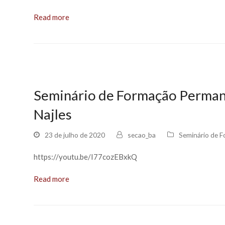
Read more
Seminário de Formação Permane
Najles
23 de julho de 2020
secao_ba
Seminário de 
https://youtu.be/I77cozEBxkQ
Read more