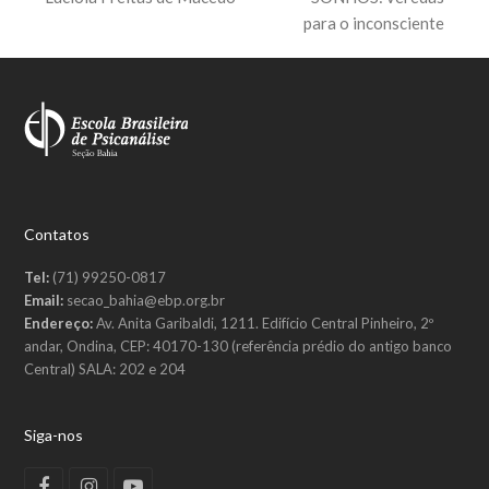
post:
para o inconsciente
Contatos
Tel:
(71) 99250-0817
Email:
secao_bahia@ebp.org.br
Endereço:
Av. Anita Garibaldi, 1211. Edifício Central Pinheiro, 2º
andar, Ondina, CEP: 40170-130 (referência prédio do antigo banco
Central) SALA: 202 e 204
Siga-nos