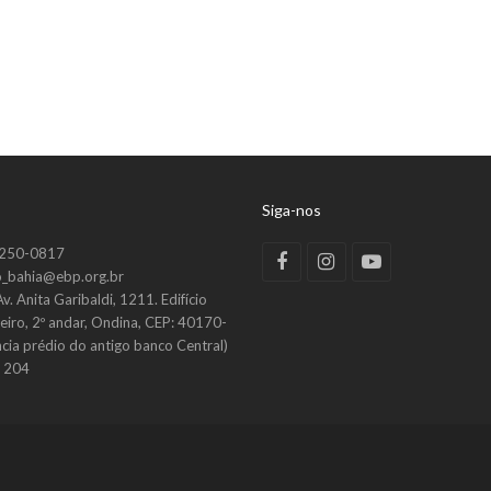
Siga-nos
9250-0817
Facebook
Instagram
Youtube
_bahia@ebp.org.br
Av. Anita Garibaldi, 1211. Edifício
heiro, 2º andar, Ondina, CEP: 40170-
ncia prédio do antigo banco Central)
e 204