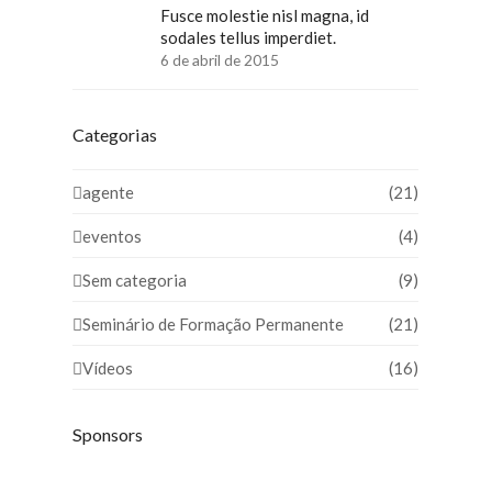
Fusce molestie nisl magna, id
sodales tellus imperdiet.
6 de abril de 2015
Categorias
agente
(21)
eventos
(4)
Sem categoria
(9)
Seminário de Formação Permanente
(21)
Vídeos
(16)
Sponsors