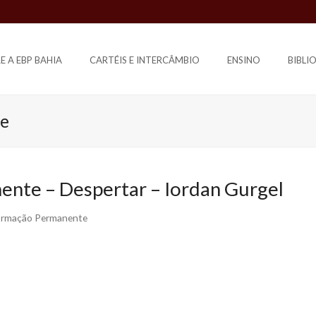
E A EBP BAHIA
CARTÉIS E INTERCÂMBIO
ENSINO
BIBLI
te
nte – Despertar – Iordan Gurgel
Formação Permanente