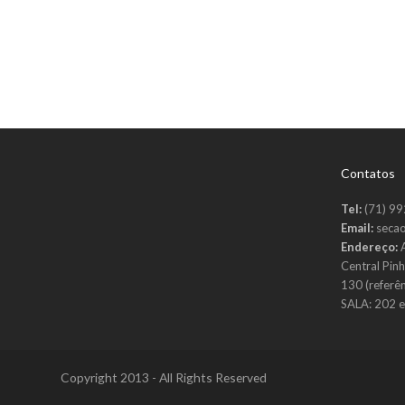
Contatos
Tel:
(71) 9
Email:
secao
Endereço:
Central Pin
130 (referê
SALA: 202 
Copyright 2013 - All Rights Reserved