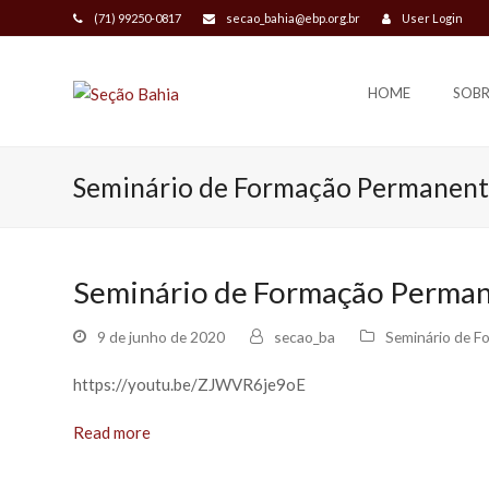
(71) 99250-0817
secao_bahia@ebp.org.br
User Login
HOME
SOBR
Seminário de Formação Permanen
Seminário de Formação Permane
9 de junho de 2020
secao_ba
Seminário de 
https://youtu.be/ZJWVR6je9oE
Read more