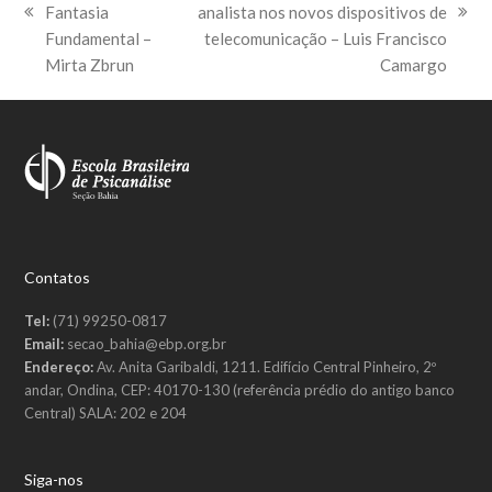
Fantasia
analista nos novos dispositivos de
previous
next
Fundamental –
telecomunicação – Luis Francisco
post:
post:
Mirta Zbrun
Camargo
Contatos
Tel:
(71) 99250-0817
Email:
secao_bahia@ebp.org.br
Endereço:
Av. Anita Garibaldi, 1211. Edifício Central Pinheiro, 2º
andar, Ondina, CEP: 40170-130 (referência prédio do antigo banco
Central) SALA: 202 e 204
Siga-nos