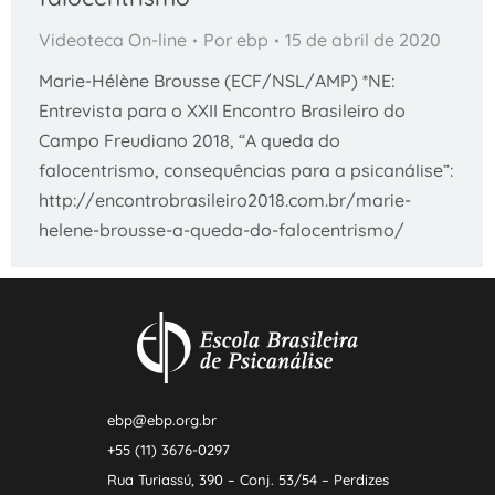
Videoteca On-line
Por
ebp
15 de abril de 2020
Marie-Hélène Brousse (ECF/NSL/AMP) *NE:
Entrevista para o XXII Encontro Brasileiro do
Campo Freudiano 2018, “A queda do
falocentrismo, consequências para a psicanálise”:
http://encontrobrasileiro2018.com.br/marie-
helene-brousse-a-queda-do-falocentrismo/
ebp@ebp.org.br
+55 (11) 3676-0297
Rua Turiassú, 390 – Conj. 53/54 – Perdizes