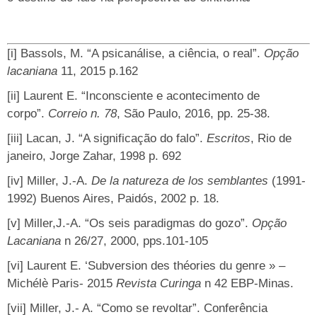
[i]
Bassols, M. “A psicanálise, a ciência, o real”.
Opção
lacaniana
11, 2015 p.162
[ii]
Laurent E. “Inconsciente e acontecimento de
corpo”.
Correio n. 78
, São Paulo, 2016, pp. 25-38.
[iii]
Lacan, J. “A significação do falo”.
Escritos
, Rio de
janeiro, Jorge Zahar, 1998 p. 692
[iv]
Miller, J.-A.
De la natureza de los semblantes
(1991-
1992) Buenos Aires, Paidós, 2002 p. 18.
[v]
Miller,J.-A. “Os seis paradigmas do gozo”.
Opção
Lacaniana
n 26/27, 2000, pps.101-105
[vi]
Laurent E. ‘Subversion des théories du genre » –
Michélè Paris- 2015
Revista Curinga
n 42 EBP-Minas.
[vii]
Miller, J.- A. “Como se revoltar”. Conferência