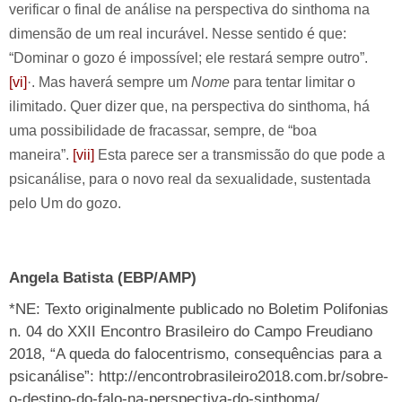
verificar o final de análise na perspectiva do sinthoma na
dimensão de um real incurável. Nesse sentido é que:
“Dominar o gozo é impossível; ele restará sempre outro”.
[vi]
·. Mas haverá sempre um
Nome
para tentar limitar o
ilimitado. Quer dizer que, na perspectiva do sinthoma, há
uma possibilidade de fracassar, sempre, de “boa
maneira”.
[vii]
Esta parece ser a transmissão do que pode a
psicanálise, para o novo real da sexualidade, sustentada
pelo Um do gozo.
Angela Batista (EBP/AMP)
*NE: Texto originalmente publicado no Boletim Polifonias
n. 04 do XXII Encontro Brasileiro do Campo Freudiano
2018, “A queda do falocentrismo, consequências para a
psicanálise”:
http://encontrobrasileiro2018.com.br/sobre-
o-destino-do-falo-na-perspectiva-do-sinthoma/