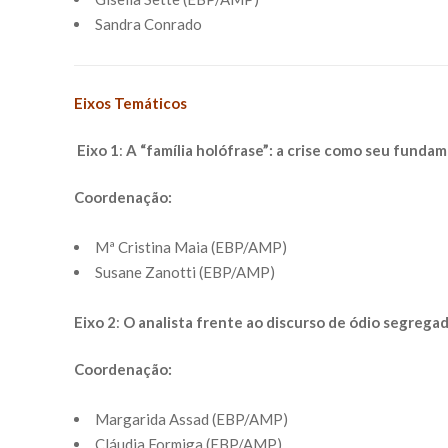
Sandra Conrado
Eixos Temáticos
Eixo 1
:
A “família holófrase”: a crise como seu funda
Coordenação:
Mª Cristina Maia (EBP/AMP)
Susane Zanotti (EBP/AMP)
Eixo 2
:
O analista frente ao discurso de ódio segregad
Coordenação:
Margarida Assad (EBP/AMP)
Cláudia Formiga (EBP/AMP)