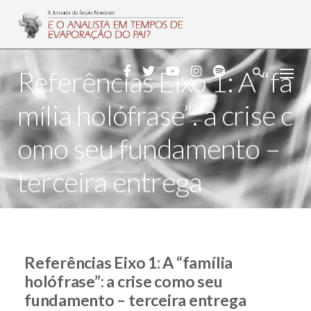
Skip
to
content
Referências Eixo 1: A “fa
mília holófrase”: a crise c
omo seu fundamento –
terceira entrega
Referências Eixo 1: A “família
holófrase”: a crise como seu
fundamento – terceira entrega