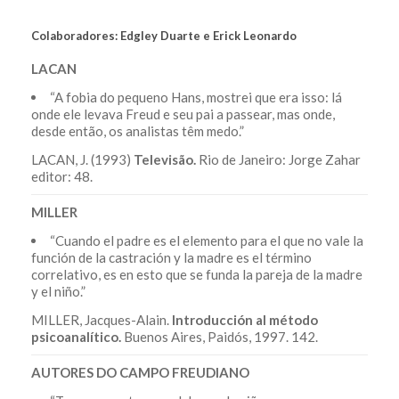
Colaboradores: Edgley Duarte e Erick Leonardo
LACAN
“A fobia do pequeno Hans, mostrei que era isso: lá
onde ele levava Freud e seu pai a passear, mas onde,
desde então, os analistas têm medo.”
LACAN, J. (1993)
Televisão.
Rio de Janeiro: Jorge Zahar
editor: 48.
MILLER
“Cuando el padre es el elemento para el que no vale la
función de la castración y la madre es el término
correlativo, es en esto que se funda la pareja de la madre
y el niño.”
MILLER, Jacques-Alain.
Introducción al método
psicoanalítico.
Buenos Aires, Paidós, 1997. 142.
AUTORES DO CAMPO FREUDIANO