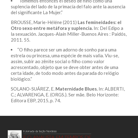
“Tomemos entonces el deseo de niño como una
suplencia del lado de la primacía del falo ante la ausencia
del significante La Mujer.”
BROUSSE, Marie-Héléne (2011)
Las femineidades: el
Otro sexo entre metáfora y suplencia.
In: Del Edipo a
la sexuación. Jacques-Alaín Miller-Buenos Aíres : Paidós,
2011. 55.
“O filho parece ser um adorno de sonho para uma
estrela ou princesa, uma espécie de mais valia. Viu-se,
assim, subir ao zênite social o filho como valor
acrescentado, objeto que se deve obter antes de uma
certa idade, de todo modo antes da parada do relógio
biológico.”
SOLANO-SUÁREZ, E.
Maternidade Blues.
In: ALBERTI,
C.; ALVARENGA, E. (ORGS.). Ser mãe. Belo Horizonte:
Editora EBP, 2015, p. 74.