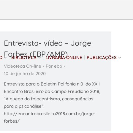
Entrevista- vídeo – Jorge
Forbes (EBP/AMP)
O
BIBLIOTECA
LIVRARIA ONLINE
PUBLICAÇÕES
Videoteca On-line
Por
ebp
10 de junho de 2020
Entrevista para o Boletim Polifonia n.0 do XXII
Encontro Brasileiro do Campo Freudiano 2018,
“A queda do falocentrismo, consequências
para a psicanálise”:
http://encontrobrasileiro2018.com.br/jorge-
forbes/