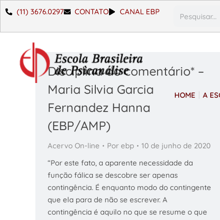
(11) 3676.0297
CONTATO
CANAL EBP
Disciplina do comentário* –
Maria Silvia Garcia
HOME
A E
Fernandez Hanna
(EBP/AMP)
Acervo On-line
Por
ebp
10 de junho de 2020
“Por este fato, a aparente necessidade da
função fálica se descobre ser apenas
contingência. É enquanto modo do contingente
que ela para de não se escrever. A
contingência é aquilo no que se resume o que