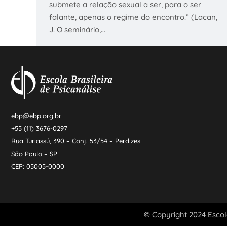
submete a relação sexual a ser, para o ser
falante, apenas o regime do encontro.” (Lacan,
J. O seminário,…
ebp@ebp.org.br
+55 (11) 3676-0297
Rua Turiassú, 390 – Conj. 53/54 – Perdizes
São Paulo – SP
CEP: 05005-0000
© Copyright 2024 Escola