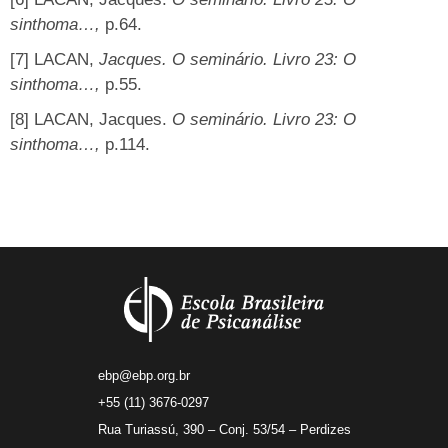
sinthoma…,
p.64.
[7]
LACAN,
Jacques. O seminário. Livro 23: O
sinthoma…,
p.55.
[8]
LACAN, Jacques.
O seminário. Livro 23: O
sinthoma…,
p.114.
ebp@ebp.org.br
+55 (11) 3676-0297
Rua Turiassú, 390 – Conj. 53/54 – Perdizes