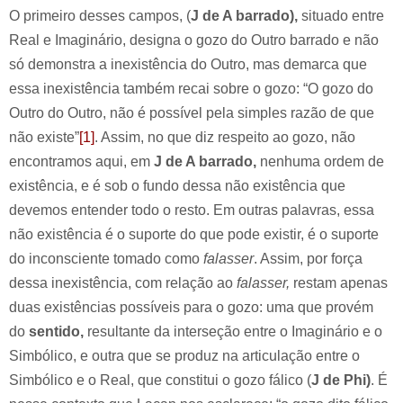
O primeiro desses campos, (
J de A barrado),
situado entre
Real e Imaginário, designa o gozo do Outro barrado e não
só demonstra a inexistência do Outro, mas demarca que
essa inexistência também recai sobre o gozo: “O gozo do
Outro do Outro, não é possível pela simples razão de que
não existe”
[1]
. Assim, no que diz respeito ao gozo, não
encontramos aqui, em
J de A barrado,
nenhuma ordem de
existência, e é sob o fundo dessa não existência que
devemos entender todo o resto. Em outras palavras, essa
não existência é o suporte do que pode existir, é o suporte
do inconsciente tomado como
falasser
. Assim, por força
dessa inexistência, com relação ao
falasser,
restam apenas
duas existências possíveis para o gozo: uma que provém
do
sentido,
resultante da interseção entre o Imaginário e o
Simbólico, e outra que se produz na articulação entre o
Simbólico e o Real, que constitui o gozo fálico (
J de Phi)
. É