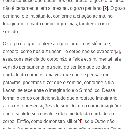
nesse contexto que Lacan nos esclarece: “o gozo dito fálico
não é certamente, em si mesmo, o gozo peniano”
[2]
. O gozo
peniano, ele irá situá-lo, conforme a citação acima, no
Imaginário tomado como corpo, mas, também, como
sentido.
O corpo é o que confere ao gozo uma consistência e,
embora, como nos diz Lacan, “o corpo não se evapore”
[3]
,
essa consistência do corpo não é física e, sim, mental: ela
vem do pensamento, ou seja, do sentido que se dá à
unidade do corpo e, uma vez que não se pensa sem
palavras, podemos dizer que o sentido, conforme situa
Lacan, se tece entre o Imaginário e o Simbólico. Dessa
forma, o corpo condiciona tudo que o registro Imaginário
aloja de representações, de sentido: é no corpo imaginário
que o sentido se constitui sob o modelo da unidade do
corpo. Então, como demonstra Miller
[4]
, se o Outro não