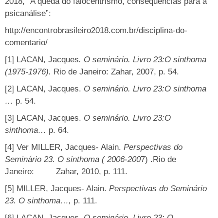
2018, “A queda do falocentrismo, consequências para a
psicanálise”:
http://encontrobrasileiro2018.com.br/disciplina-do-
comentario/
[1]
LACAN, Jacques
. O seminário. Livro 23:O sinthoma
(1975-1976).
Rio de Janeiro: Zahar, 2007, p. 54.
[2]
LACAN, Jacques.
O seminário. Livro 23:O sinthoma
…
p. 54.
[3]
LACAN, Jacques.
O seminário. Livro 23:O
sinthoma…
p. 64.
[4]
Ver MILLER, Jacques- Alain.
Perspectivas do
Seminário 23. O sinthoma ( 2006-200
7) .Rio de
Janeiro: Zahar, 2010, p. 111.
[5] MILLER, Jacques- Alain.
Perspectivas do Seminário
23. O sinthoma…,
p. 111.
[6]
LACAN, Jacques.
O seminário. Livro 23: O