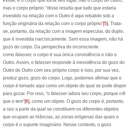
existe, é o corpo que toma seu lugar, não o corpo do Outro,
mas o corpo próprio: “disso resulta que tudo que estaria
investido na relação com o Outro é aqui rebatido sob a
função originária da relação com o corpo próprio”
[5]
. Trata-
se, portanto, da relação com a imagem especular, do duplo,
que é investida narcisicamente. Sem essa imagem, não há
gozo do corpo. Da perspectiva do inconsciente
como
falasser,
o corpo é sua única consistência e não o
Outro. Assim, o
falasser
responde à inexistência do gozo do
Outro do Outro com seu próprio corpo e isso, por sua vez,
produz gozo, gozo do corpo. Logo, podemos afirmar que o
corpo é tomado aqui como um objeto do qual se pode dispor
para gozar. Por isso, “o
falasser
adora seu corpo, porque crê
que o tem”
[6]
, como um objeto. O gozo do corpo é, portanto,
a raiz a partir da qual se constituem os diferentes objetos
que ocupam as hiâncias, as zonas erógenas das quais o
corpo é o suporte imaginário. Nesse contexto, o gozo