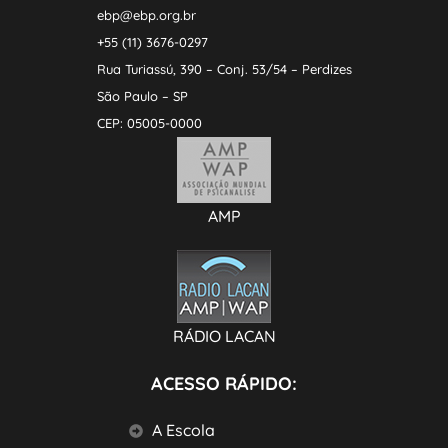
ebp@ebp.org.br
+55 (11) 3676-0297
Rua Turiassú, 390 – Conj. 53/54 – Perdizes
São Paulo – SP
CEP: 05005-0000
AMP
RÁDIO LACAN
ACESSO RÁPIDO:
A Escola