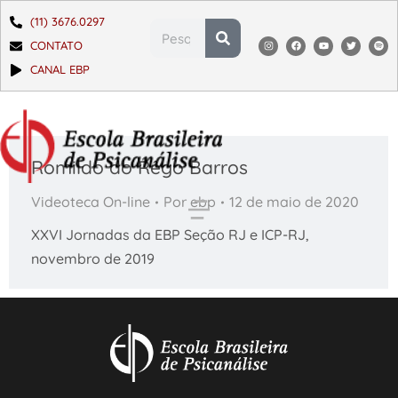
(11) 3676.0297
CONTATO
CANAL EBP
Romildo do Rêgo Barros
Videoteca On-line
Por
ebp
12 de maio de 2020
XXVI Jornadas da EBP Seção RJ e ICP-RJ,
novembro de 2019