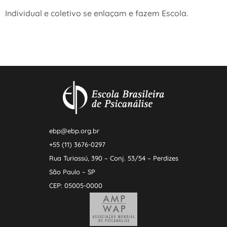
Individual e coletivo se enlaçam e fazem Escola.
ebp@ebp.org.br
+55 (11) 3676-0297
Rua Turiassú, 390 – Conj. 53/54 – Perdizes
São Paulo – SP
CEP: 05005-0000