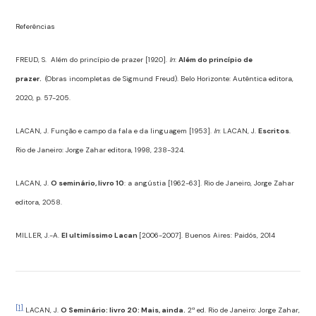
Referências
FREUD, S. Além do princípio de prazer [1920].
In
:
Além do princípio de
prazer.
(Obras incompletas de Sigmund Freud). Belo Horizonte: Autêntica editora,
2020, p. 57-205.
LACAN, J. Função e campo da fala e da linguagem [1953].
In
: LACAN, J.
Escritos
.
Rio de Janeiro: Jorge Zahar editora, 1998, 238-324.
LACAN, J.
O seminário, livro 10
: a angústia [1962-63]. Rio de Janeiro, Jorge Zahar
editora, 2058.
MILLER, J.-A.
El ultimíssimo Lacan
[2006-2007]. Buenos Aires: Paidós, 2014
[1]
LACAN, J.
O Seminário: livro 20: Mais, ainda.
2ª ed. Rio de Janeiro: Jorge Zahar,