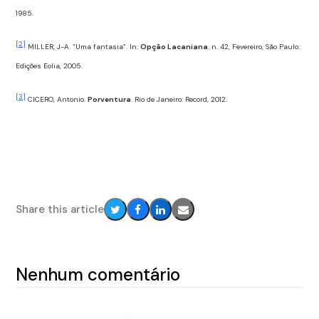
1985.
[2]
MILLER, J-A. “Uma fantasia”. In:
Opção Lacaniana
. n. 42, Fevereiro, São Paulo:
Edições Eolia, 2005.
[3]
CICERO, Antonio.
Porventura
. Rio de Janeiro: Record, 2012.
Share this article
Share
Share
Share
Share
on
on
on
via
Twitter
Facebook
LinkedIn
Email
Nenhum comentário