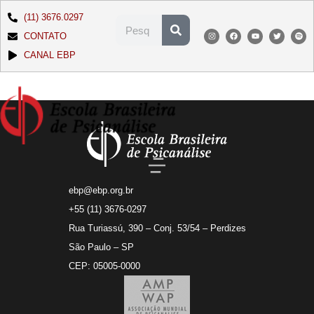
(11) 3676.0297
CONTATO
CANAL EBP
ebp@ebp.org.br
+55 (11) 3676-0297
Rua Turiassú, 390 – Conj. 53/54 – Perdizes
São Paulo – SP
CEP: 05005-0000