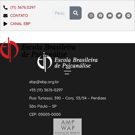
(11) 3676.0297
CONTATO
CANAL EBP
ebp@ebp.org.br
+55 (11) 3676-0297
Rua Turiassú, 390 – Conj. 53/54 – Perdizes
São Paulo – SP
CEP: 05005-0000