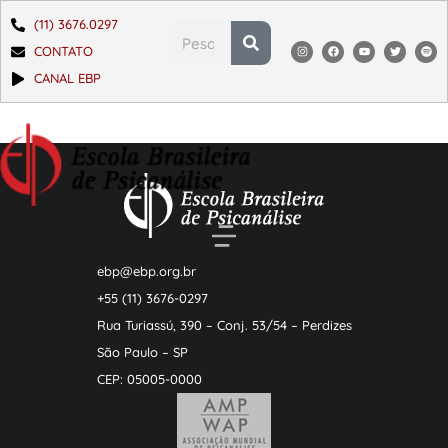
(11) 3676.0297
CONTATO
CANAL EBP
ebp@ebp.org.br
+55 (11) 3676-0297
Rua Turiassú, 390 – Conj. 53/54 – Perdizes
São Paulo – SP
CEP: 05005-0000