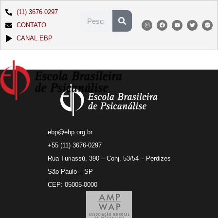
(11) 3676.0297
CONTATO
CANAL EBP
ebp@ebp.org.br
+55 (11) 3676-0297
Rua Turiassú, 390 – Conj. 53/54 – Perdizes
São Paulo – SP
CEP: 05005-0000