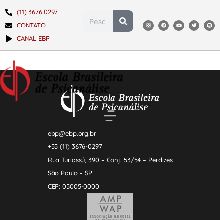
(11) 3676.0297
CONTATO
CANAL EBP
ebp@ebp.org.br
+55 (11) 3676-0297
Rua Turiassú, 390 – Conj. 53/54 – Perdizes
São Paulo – SP
CEP: 05005-0000