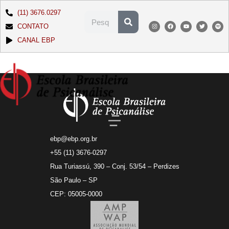
(11) 3676.0297
CONTATO
CANAL EBP
ebp@ebp.org.br
+55 (11) 3676-0297
Rua Turiassú, 390 – Conj. 53/54 – Perdizes
São Paulo – SP
CEP: 05005-0000