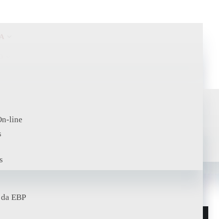
A
O
On-line
s
os
s
 da EBP