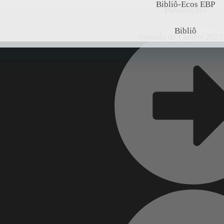
Bibliô-Ecos EBP
ACESSO RÁPIDO:
Publicações
Bibliô
Jornada de Cartéis 2025