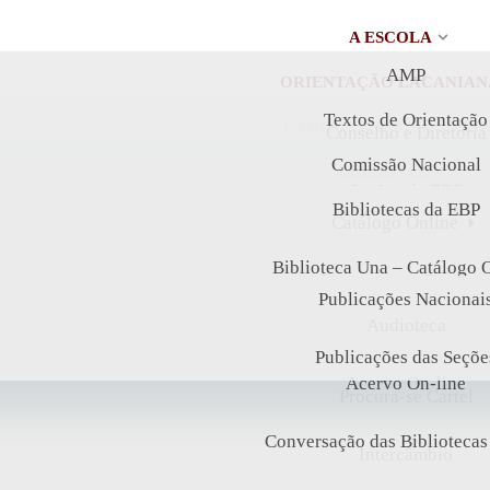
A ESCOLA
AMP
ORIENTAÇÃO LACANIAN
Textos de Orientação
CARTÉIS E INTERCÂMBI
Conselho e Diretoria
Comissão Nacional
BIBLIOTECA
Seções da EBP
Bibliotecas da EBP
LIVRARIA ONLINE
Catálogo Online
Membros da EBP
PUBLICAÇÕES
Biblioteca Una – Catálogo 
Inscreva seu Cartel
Publicações Nacionai
Área Restrita para Membr
Audioteca
Dissolva seu Cartel
Publicações das Seçõe
Admissão
Acervo On-line
Procura-se Cartel
EBP Veredas
Conversação das Bibliotecas
Intercâmbio
Contato