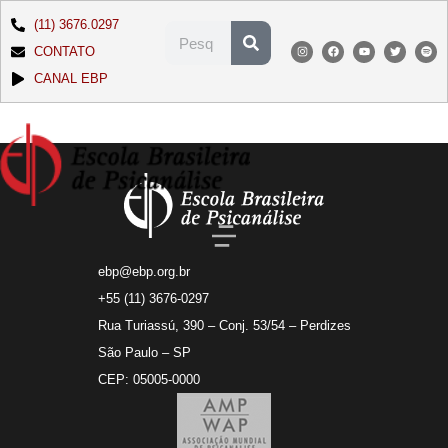
(11) 3676.0297
CONTATO
CANAL EBP
ebp@ebp.org.br
+55 (11) 3676-0297
Rua Turiassú, 390 – Conj. 53/54 – Perdizes
São Paulo – SP
CEP: 05005-0000