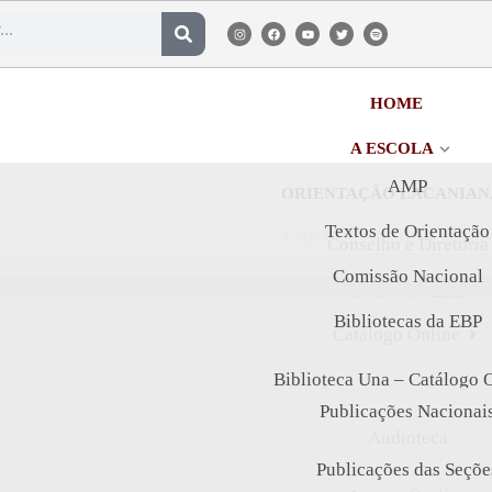
HOME
A ESCOLA
AMP
ORIENTAÇÃO LACANIAN
Textos de Orientação
CARTÉIS E INTERCÂMBI
Conselho e Diretoria
Comissão Nacional
BIBLIOTECA
Seções da EBP
ACESSO RÁPIDO:
Bibliotecas da EBP
LIVRARIA ONLINE
Catálogo Online
Membros da EBP
PUBLICAÇÕES
Biblioteca Una – Catálogo 
Inscreva seu Cartel
Publicações Nacionai
Área Restrita para Membr
Audioteca
Dissolva seu Cartel
Publicações das Seçõe
Admissão