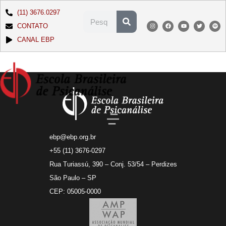
(11) 3676.0297
CONTATO
CANAL EBP
ebp@ebp.org.br
+55 (11) 3676-0297
Rua Turiassú, 390 – Conj. 53/54 – Perdizes
São Paulo – SP
CEP: 05005-0000