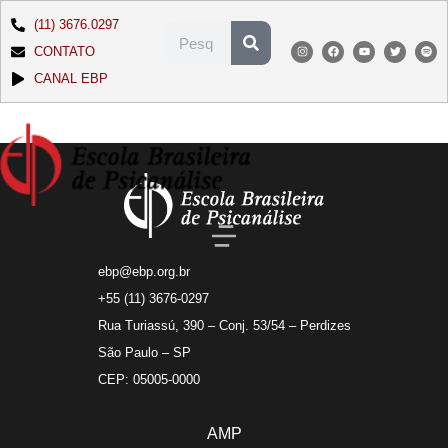
(11) 3676.0297
CONTATO
CANAL EBP
ebp@ebp.org.br
+55 (11) 3676-0297
Rua Turiassú, 390 – Conj. 53/54 – Perdizes
São Paulo – SP
CEP: 05005-0000
AMP