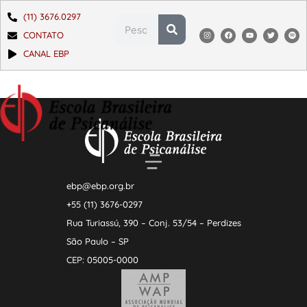
(11) 3676.0297
CONTATO
CANAL EBP
ebp@ebp.org.br
+55 (11) 3676-0297
Rua Turiassú, 390 – Conj. 53/54 – Perdizes
São Paulo – SP
CEP: 05005-0000