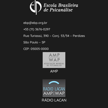
ebp@ebp.org.br
+55 (11) 3676-0297
Rua Turiassú, 390 – Conj. 53/54 – Perdizes
São Paulo – SP
CEP: 05005-0000
AMP
RÁDIO LACAN