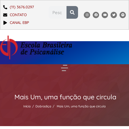
(11) 3676.0297
CONTATO
CANAL EBP
Mais Um, uma função que circula
Início
Dobradiça
Mais Um, uma função que circula
Você está aqui: